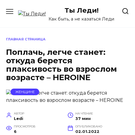
Перейти
Ты Леди!
к
содержанию
Как быть, а не казаться Леди
ГЛАВНАЯ СТРАНИЦА
Поплачь, легче станет:
откуда берется
плаксивость во взрослом
возрасте – HEROINE
ЖЕНЩИНЕ
АВТОР
НА ЧТЕНИЕ
Ledi
37 мин
ПРОСМОТРОВ
ОПУБЛИКОВАНО
6
02.01.2022