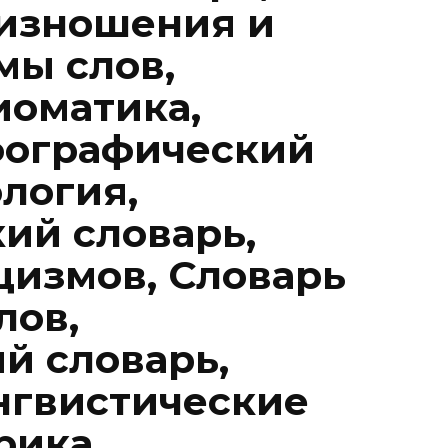
изношения и
мы слов,
иоматика,
ографический
логия,
ий словарь,
цизмов, Словарь
лов,
й словарь,
нгвистические
рика