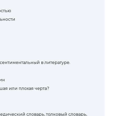
остью
льности
сентиментальный в литературе.
ин
шая или плохая черта?
дический словарь, толковый словарь,