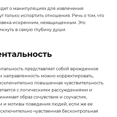
идет о
манипуляциях
для извлечения
т только испортить отношения. Речь о том, что
ловека искренним, незащищенным. Это
икнуть в самую глубину души.
ентальность
нтальность представляет собой врожденное
 и направленность можно корректировать,
исключительно повышенная чувствительность.
четается с логическими рассуждениями и
инимает образ сочувствия и соучастия,
и и мотивы поведения людей, если же ее
 исключительно чувственная бесконтрольная