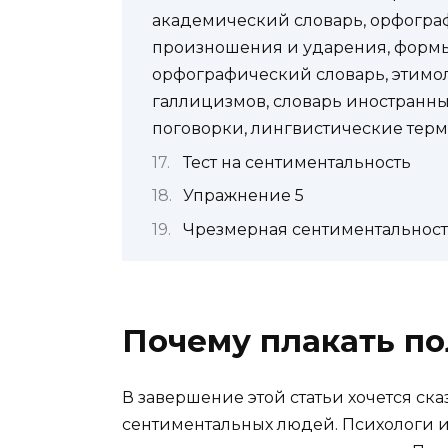
академический словарь, орфогра
произношения и ударения, формы
орфографический словарь, этимол
галлицизмов, словарь иностранны
поговорки, лингвистические тер
Тест на сентиментальность
Упражнение 5
Чрезмерная сентиментальност
Почему плакать п
В завершение этой статьи хочется ск
сентиментальных людей. Психологи и 