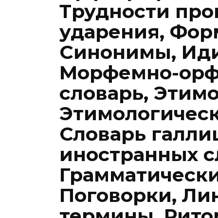
Трудности про
ударения, Фор
Синонимы, Ид
Морфемно-орф
словарь, Этимо
Этимологическ
Словарь галли
иностранных с
Грамматически
Поговорки, Ли
термины, Рито