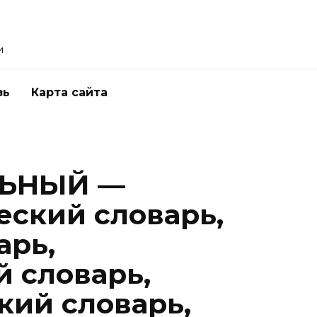
и
зь
Карта сайта
ЬНЫЙ —
ский словарь,
арь,
 словарь,
ий словарь,