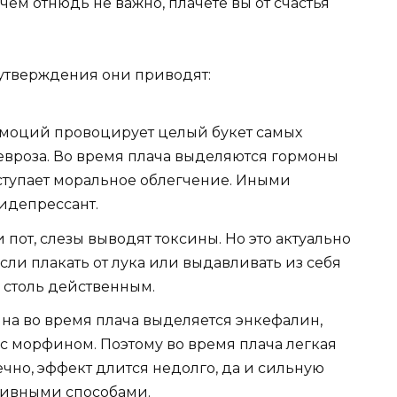
чем отнюдь не важно, плачете вы от счастья
 утверждения они приводят:
моций провоцирует целый букет самых
невроза. Во время плача выделяются гормоны
ступает моральное облегчение. Иными
тидепрессант.
и пот, слезы выводят токсины. Но это актуально
сли плакать от лука или выдавливать из себя
е столь действенным.
а во время плача выделяется энкефалин,
 с морфином. Поэтому во время плача легкая
ечно, эффект длится недолго, да и сильную
тивными способами.