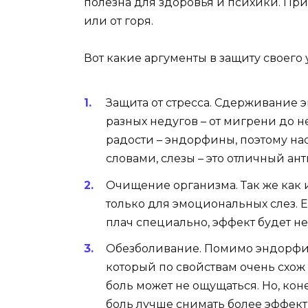
полезна для здоровья и психики. При
или от горя.
Вот какие аргументы в защиту своего
Защита от стресса.
Сдерживание э
разных недугов – от мигрени до 
радости – эндорфины, поэтому на
словами, слезы – это отличный ан
Очищение организма.
Так же как 
только для эмоциональных слез. Е
плач специально, эффект будет н
О
безболивание.
Помимо эндорфин
который по свойствам очень схож
боль может не ощущаться. Но, кон
боль лучше снимать более эффек