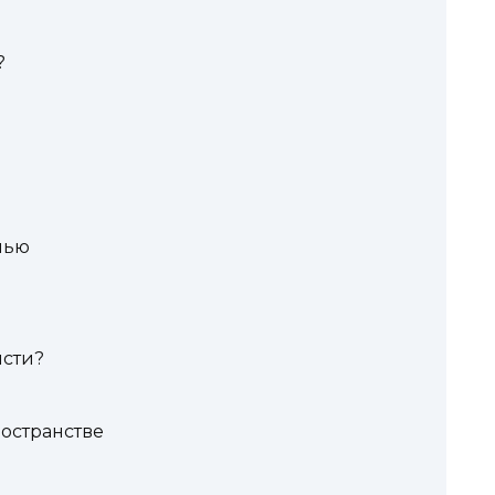
?
нью
исти?
остранстве