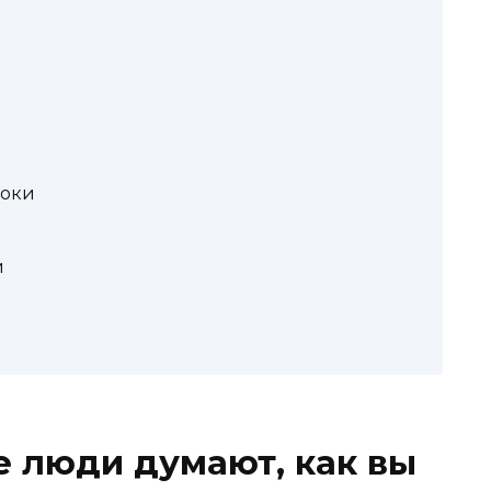
роки
и
е люди думают, как вы