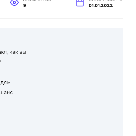
9
01.01.2022
ют, как вы
?
юдям
 шанс