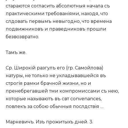
стараются согласить абсолютныя начала съ
практическими требованіями, находя, что
слѣдовать первымъ невыгодно, что времена
подвижниковъ и праведниковъ прошли
безвозвратно.
Тамъ же.
Ср.
Широкій разгулъ его (гр. Самойлова)
натуры, не только не укладывавшейся въ
строгія рамки брачной жизни, но и
пренебрегавшей тѣми
компромиссами
съ нею,
которые называютъ въ свѣтѣ convenances,
повлекъ за собою обычныя послѣдствія …
Маркевичъ. Изъ прожитыхъ дней. 3.