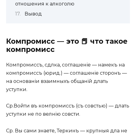
отношения к алкоголю
Вывод
Компромисс — это 📕 что такое
компромисс
Компромиссъ
, сдѣлка, соглашеніе — намекъ на
компромиссъ
(юрид.) — соглашеніе сторонъ —
на основаніи взаимныхъ обѣщаній дѣлать
уступки.
Ср.
Войти въ компромиссъ
(съ совѣстью) — дѣлать
уступки не по велѣнію совѣсти.
Ср.
Вы сами знаете, Теркинъ — крупныя дѣла не