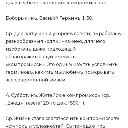
дѣлаются безъ нѣкоторыхъ
компромиссовъ
.
Боборыкинъ. Василій Теркинъ. 1, 30.
Ср.
Для заглушенія укоровъ совѣсти, выработаны
разнообразныя «сдѣлки» съ нею, для чего
изобрѣтенъ даже подходящій
облагораживающій терминъ —
«компромиссы»
. Это одинъ изъ тѣхъ условныхъ
терминовъ, какимъ мы любимъ прикрывать
зло современной жизни …
А. Субботинъ. Житейскіе компромиссы (
ср.
„Ежедн. газета“ 29-го дек. 1896 г.).
Ср.
Жизнь стала слагаться изъ
компромиссовъ
,
уступокъ и условностей. Съ помощію ихъ