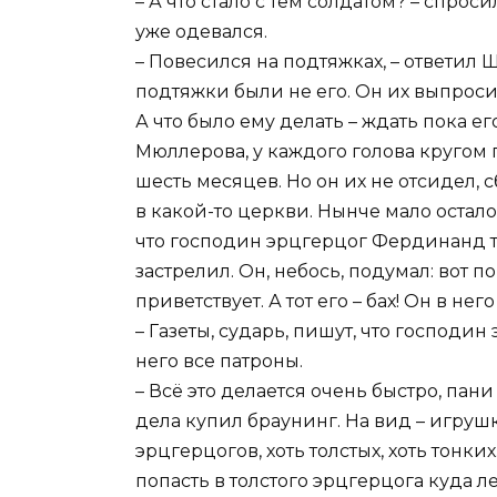
– А что стало с тем солдатом? – спро
уже одевался.
– Повесился на подтяжках, – ответил 
подтяжки были не его. Он их выпроси
А что было ему делать – ждать пока е
Мюллерова, у каждого голова кругом 
шесть месяцев. Но он их не отсидел,
в какой-то церкви. Нынче мало остал
что господин эрцгерцог Фердинанд т
застрелил. Он, небось, подумал: вот 
приветствует. А тот его – бах! Он в н
– Газеты, сударь, пишут, что господи
него все патроны.
– Всё это делается очень быстро, пан
дела купил браунинг. На вид – игрушк
эрцгерцогов, хоть толстых, хоть тонки
попасть в толстого эрцгерцога куда ле