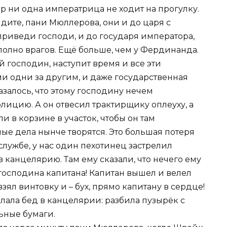
пор ни одна императрица не ходит на прогулку.
идите, пани Мюллерова, они и до царя с
 приведи господи, и до государя императора,
 полно врагов. Ещё больше, чем у Фердинанда.
й господин, наступит время и все эти
и одни за другим, и даже государственная
азалось, что этому господину нечем
олицию. А он отвесил трактирщику оплеуху, а
и в корзине в участок, чтобы он там
ные дела нынче творятся. Это большая потеря
службе, у нас один пехотинец застрелил
 канцелярию. Там ему сказали, что нечего ему
ь господина капитана! Капитан вышел и велел
взял винтовку и – бух, прямо капитану в сердце!
елала бед в канцелярии: разбила пузырёк с
ьные бумаги.