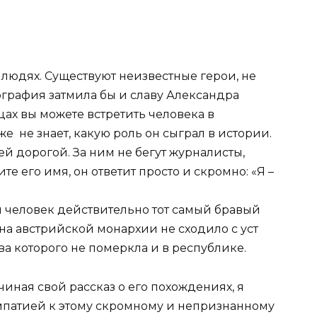
людях. Существуют неизвестные герои, не
графия затмила бы и славу Александра
цах вы можете встретить человека в
 не знает, какую роль он сыграл в истории.
ей дорогой. За ним не бегут журналисты,
е его имя, он ответит просто и скромно: «Я –
й человек действительно тот самый бравый
на австрийской монархии не сходило с уст
ва которого не померкла и в республике.
иная свой рассказ о его похождениях, я
импатией к этому скромному и непризнанному