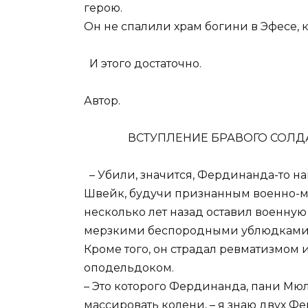
герою.
Он не спалили храм богини в Эфесе, к
И этого достаточно.
Автор.
ВСТУПЛЕНИЕ БРАВОГО СОЛДАТА
– Убили, значится, Фердинанда-то н
Швейк, будучи признанным военно-
несколько лет назад оставил военную
мерзкими беспородными ублюдками,
Кроме того, он страдал ревматизмом и
оподельдоком.
– Это которого Фердинанда, пани Мю
массировать колени, – я знаю двух Ф