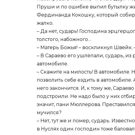
Пруши и по ошибке выпил бутылку жи
Фердинанда Кокошку, который собира
жалко.
– Да нет, сударь! Господина эрцгерцо
толстого, набожного…
– Матерь Божья! – воскликнул Швейк. –
– В Сараево его ушлёпали, сударь, из
автомобиле.
– Скажите на милость! В автомобиле. 
позволить себе ездить в автомобиле. 
него закончится. И, к тому же, Сараев
подстроили. Не надо было у них отби
значит, пани Мюллерова. Преставился,
мучился?
– Нет, тут же и помер, сударь. Извест
в Нуслях один господин тоже баловал