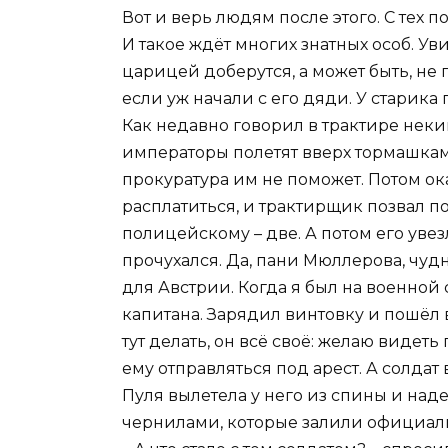
Вот и верь людям после этого. С тех 
И такое ждёт многих знатных особ. Ув
царицей доберутся, а может быть, не
если уж начали с его дяди. У старика
Как недавно говорил в трактире неки
императоры полетят вверх тормашкам
прокуратура им не поможет. Потом ок
расплатиться, и трактирщик позвал п
полицейскому – две. А потом его увезл
прочухался. Да, пани Мюллерова, чуд
для Австрии. Когда я был на военной 
капитана. Зарядил винтовку и пошёл в
тут делать, он всё своё: желаю видет
ему отправляться под арест. А солдат 
Пуля вылетела у него из спины и над
чернилами, которые залили официал