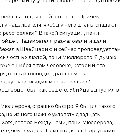
сила через минуту пани Мюллерова, когда Швейк
Швейк, начищая свой котелок. – Причём
л у надзирателя, якобы у него штаны спадают.
го расстреляют? В такой ситуации, пани
пойдёт. Надзирателя разжаловали и дали
 сбежал в Швейцарию и сейчас проповедует там
ось честных людей, пани Мюллерова. Я думаю,
оже ошибся в том человеке, который его
порядочный господин, раз так меня
его одну пулю всадил или несколько?
н эрцгерцог был как решето. Убийца выпустил в
и Мюллерова, страшно быстро. Я бы для такого
а, но из него можно ухлопать двадцать
х. Хотя, говоря между нами, пани Мюллерова,
гче, чем в худого. Помните, как в Португалии