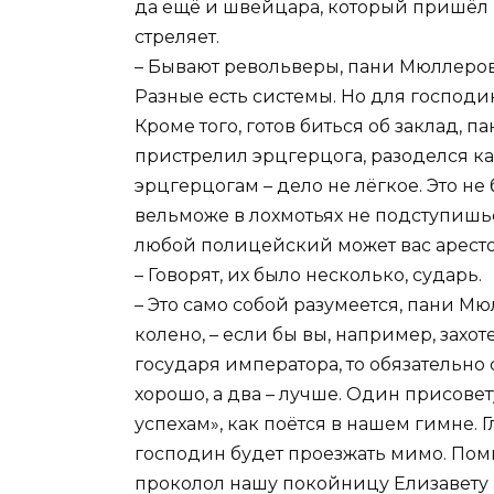
да ещё и швейцара, который пришёл по
стреляет.
– Бывают револьверы, пани Мюллерова
Разные есть системы. Но для господ
Кроме того, готов биться об заклад, 
пристрелил эрцгерцога, разоделся как
эрцгерцогам – дело не лёгкое. Это не
вельможе в лохмотьях не подступишь
любой полицейский может вас аресто
– Говорят, их было несколько, сударь.
– Это само собой разумеется, пани Мю
колено, – если бы вы, например, захо
государя императора, то обязательно
хорошо, а два – лучше. Один присовету
успехам», как поётся в нашем гимне. Г
господин будет проезжать мимо. Пом
проколол нашу покойницу Елизавету 