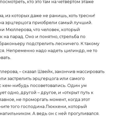
смотреть, кто это там на четвёртом этаже
, из которых даже не ранишь, хоть тресни!
ина эрцгерцога приобрели самый лучший.
пани Мюллерова, что человек, который
 на парад. Оно и понятно, стрельба по
 браконьеру подстрелить лесничего. К такому
ся. Непременно надо надеть цилиндр, не то
вать.
ллерова, – сказал Швейк, закончив массировать
тели застрелить эрцгерцога или самого
 с кем-нибудь посоветовались. Один ум
ет одно, другой – другое, и «открыт путь к
лавное, не проморгать момент, когда этот
ните того господина Люккени, который
напильником. А ведь он с ней прогуливался.