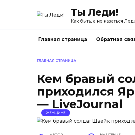
Перейти
Ты Леди!
к
содержанию
Как быть, а не казаться Лед
Главная страница
Обратная свя
ГЛАВНАЯ СТРАНИЦА
Кем бравый со
приходился Яр
— LiveJournal
ЖЕНЩИНЕ
АВТОР
НА ЧТЕНИЕ