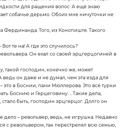
дкости для ращения волос. А ещё знаю
ет собачье дерьмо. Обоих мне ничуточки не
га Фердинанда. Того, из Конопиште. Такого
 Вот те на! А где это случилось?
 револьвера. Он ехал со своей эрцгерцогиней в
Ну, такой господин, конечно же, может
А ведь он даже и не думал, чем эта езда для
о – это в Боснии, пани Мюллерова. Это всё турки
рать Боснию и Герцеговину…. Такие дела,
 стало быть, господин эрцгерцог. Долго он
ное дело – револьвер, ведь, не игрушка. Недавно
ся с револьвером, так перестрелял всю семью,