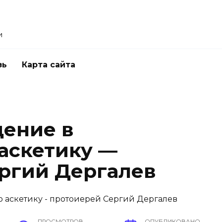
и
зь
Карта сайта
дение в
аскетику —
ргий Дергалев
ПРОСМОТРОВ
ОПУБЛИКОВАНО