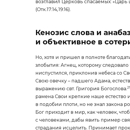
возглавил
Церковь
спасаемых:
«Царь 
(
Отк.17:14, 19:16
).
Кенозис слова и анаба
и объективное в сотер
Но, хотя и пришел в полноте благодат
злобытия: Агнец, которому следовало 
ниспустился,
приклонив небеса
со Св
Свою овечку – падшего Адама, естество
2
выражению свт.
Григория Богослова
.
рамена Свои крепкие наше естество и
в подобии плоти, но не знал закона ро
Бог приходит в мир, как человек, что
с человеками
, дабы явить пример свя
страдания исцелить. Принимает прок