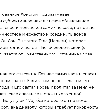
готованное Христом подразумевает
м субъективное находит свое объективное
л спасти человеков самих по себе, но пришел
ичностное множество и соединить всех в
Он Сам. Вне этого Тела (Церкви), которое
ием, одной волей – Богочеловеческой («…
 питается от Божественного источника Слова
нашего спасения. Без нас самих нас ни спасет
 сонм святых. Если я сам не возжелаю моего
пода и Его святая кровь, пролитая за меня не
ть свое спасение и стяжать его силой
ся
Богу»
(
Иак.4
:7а), без которого он не может
 противна диаволу, который требует покорность