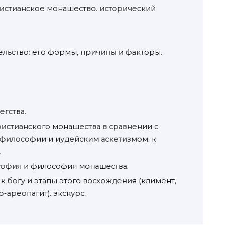
истианское монашество. исторический
льство: его формы, причины и факторы.
егства.
христианского монашества в сравнении с
 философии и иудейским аскетизмом: к
.
ософия и философия монашества.
 к богу и этапы этого восхождения (климент,
-ареопагит). экскурс.
.