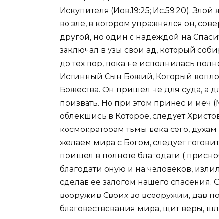
Искупителя (
Иов.19:25
;
Ис.59:20
). Злой
во зле, в котором упражнялся он, сове
другой, но один с надеждой на Спасит
заключал в узы свои ад, который соб
до тех пор, пока не исполнилась пол
Истинный Сын Божий, Который воплот
Божества. Он пришел не для суда, а д
призвать. Но при этом принес и
меч
(
облекшись в Которое, следует Христо
космократорам тьмы века сего, духам
желаем мира с Богом, следует готови
пришел в полноте благодати (­ присн
благодати оную и на человеков, излил 
сделав ее залогом нашего спасения. 
вооружив Своих во
всеоружии
, дав 
благовествования мира, щит веры, шл