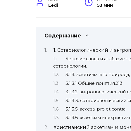
Ledi
53 мин
Содержание
1. Сотериологический и антро
Кенозис слова и анабазис ч
сотериологии.
3.1.3. аскетизм: его природа
3.1.3.1 Общие понятия.213
3.1.3.2. антропологический 
3.1.3 3. сотериологический 
3.1.3.5. аскеза: pro et contra.
3.1.3.6. аскетизм внехристиа
Христианский аскетизм и мона