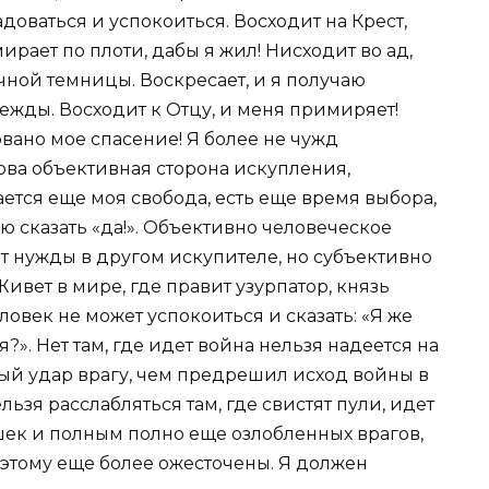
адоваться и успокоиться. Восходит на Крест,
мирает по плоти, дабы я жил! Нисходит во ад,
чной темницы. Воскресает, и я получаю
ежды. Восходит к Отцу, и меня примиряет!
овано мое спасение! Я более не чужд
ова объективная сторона искупления,
ается еще моя свобода, есть еще время выбора,
аю сказать «да!». Объективно человеческое
ет нужды в другом искупителе, но субъективно
ивет в мире, где правит узурпатор, князь
овек не может успокоиться и сказать: «Я же
я?». Нет там, где идет война нельзя надеется на
ный удар врагу, чем предрешил исход войны в
льзя расслабляться там, где свистят пули, идет
шек и полным полно еще озлобленных врагов,
оэтому еще более ожесточены. Я должен