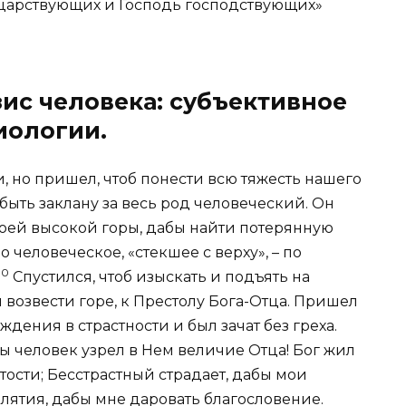
цар
ствующих
и Господь господствующих»
зис человека: субъективное
иологии.
и, но пришел, чтоб понести всю тяжесть нашего
быть заклану за весь род человеческий. Он
оей высокой горы, дабы найти потерянную
 человеческое, «стекшее с верху», – по
10
Спустился, чтоб изыскать и подъять на
 возвести горе, к Престолу Бога-Отца. Пришел
ждения в страстности и был зачат без греха.
бы человек узрел в Нем величие Отца! Бог
жил
тости; Бесстрастный страдает, дабы мои
лятия, дабы мне даровать благословение.