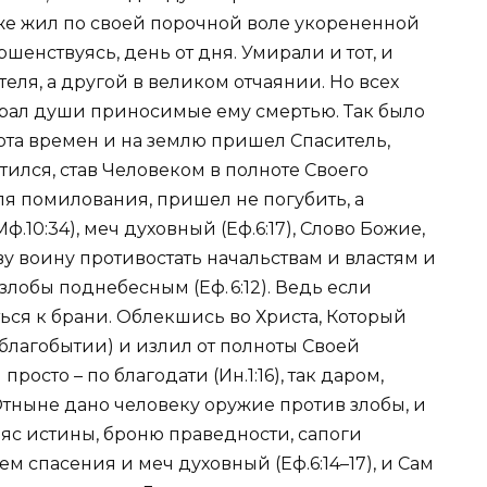
 же жил по своей порочной воле укорененной
ршенствуясь, день от дня. Умирали и тот, и
еля, а другой в великом отчаянии. Но всех
ирал души приносимые ему смертью. Так было
нота времен и на землю пришел Спаситель,
ился, став Человеком в полноте Своего
ля помилования, пришел не погубить, а
Мф.10:34
),
меч духовный
(
Еф.6:17
), Слово Божие,
ву воину противостать начальствам и властям и
 злобы поднебесным (
Еф. 6:12
). Ведь если
ться к брани. Облекшись во Христа, Который
облагобытии) и излил от полноты Своей
просто – по благодати (
Ин.1:16
), так даром,
Отныне дано человеку оружие против злобы, и
пояс истины, броню праведности, сапоги
ем спасения и меч духовный (
Еф.6:14–17
), и Сам