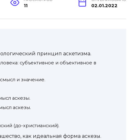
11
02.01.2022
пологический принцип аскетизма.
еловека: субъективное и объективное в
, смысл и значение.
смысл аскезы.
смысл аскезы.
нский (до-христианский).
шество, как идеальная форма аскезы.