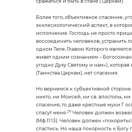
сражаться и быть в стане (­ Церкви).
Более того, объективное спасение, у
экклесиологический аспект, в которо
исполнение. Господь не просто прише
воссоединить человеков, устранить л
одном Теле, Главою Которого является 
живет одним сознанием – Богосознан
угодно Духу Святому и нам»), которая
(Таинства Церкви), нет спасения.
Но вернемся к субъективной стороне 
никто, ни Моисей, ни св. апостолы, ни
спасения, то даже крестные муки Г ос
211
спасут меня.
Человек должен возжела
(
Мф.11:13
). Человек должен
«покорит
ь
спастись. Но наша покорность к Богу