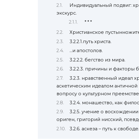
Индивидуальный подвиг: хр
экскурс.
* * *
Христианское пустынножите
3.2.2.1.путь христа.
…и апостолов.
3.2.2.2. бегство из мира.
3.2.2.3. причины и факторы б
3.2.3. нравственный идеал 
аскетическим идеалом античной
вопросу о культурном преемстве
3.2.4. монашество, как фил
3.2.5. учение о восхождении
ориген, григорий нисский, псевдо
3.2.6. аскеза – путь к свободе