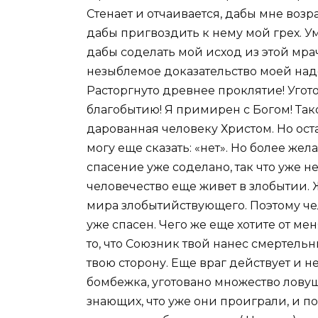
Стенает и отчаивается, дабы мне возр
дабы пригвоздить к нему мой
грех
. У
дабы соделать мой исход из этой мра
незыблемое доказательство моей над
Расторгнуто древнее проклятие! Угот
благобытию! Я примирен с Богом! Так
дарованная человеку Христом. Но ост
могу еще сказать: «нет». Но более жел
спасение уже соделано, так что уже н
человечество еще живет в злобытии. Ж
мира злобытийствующего. Поэтому чел
уже спасен. Чего же еще хотите от мен
то, что Союзник твой нанес смертель
твою сторону. Еще враг действует и не
бомбежка, уготовано множество лову
знающих, что уже они проиграли, и п