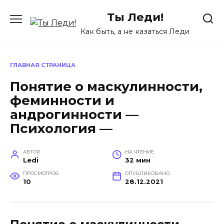
Перейти
Ты Леди!
к
содержанию
Как быть, а не казаться Леди
ГЛАВНАЯ СТРАНИЦА
Понятие о маскулинности,
феминности и
андрогинности —
Психология —
АВТОР
НА ЧТЕНИЕ
Ledi
32 мин
ПРОСМОТРОВ
ОПУБЛИКОВАНО
10
28.12.2021