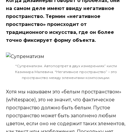
Когда дизайнеры говорят о пробелах, они
на самом деле имеют ввиду негативное
пространство. Термин «негативное
пространство» происходит от
традиционного искусства, где он более
точно фиксирует форму объекта.
“Супрематизм. Автопортрет в двух измерениях” кисти
Казимира Малевича. “Негативное пространство” – это
пространство между элементами композиции.
Хотя мы называем это «белым пространством»
(whitespace), это не значит, что фактическое
пространство должно быть белым. Пустое
пространство может быть заполнено любым
цветом, если оно не содержит таких элементов,
как текст или изображения. Поскольку нет