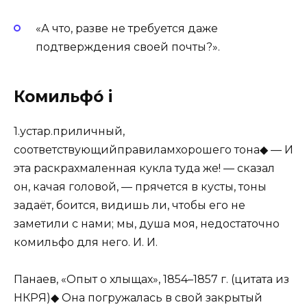
«А что, разве не требуется даже
подтверждения своей почты?».
Комильфо́ i
1.устар.приличный,
соответствующийправиламхорошего тона◆ — И
эта раскрахмаленная кукла туда же! — сказал
он, качая головой, — прячется в кусты, тоны
задаёт, боится, видишь ли, чтобы его не
заметили с нами; мы, душа моя, недостаточно
комильфо для него. И. И.
Панаев, «Опыт о хлыщах», 1854–1857 г. (цитата из
НКРЯ)◆ Она погружалась в свой закрытый