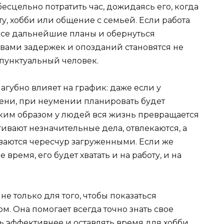
есцельно потратить час, дожидаясь его, когда
ту, хобби или общение с семьей. Если работа
ь все дальнейшие планы и обернуться
вами задержек и опозданий становятся не
пунктуальный человек.
агубно влияет на график:
даже если у
мени, при неумении планировать будет
 таким образом у людей вся жизнь превращается
гивают незначительные дела, отвлекаются, а
ываются чересчур загруженными. Если же
время, его будет хватать и на работу, и на
не только для того, чтобы показаться
ом.
Она помогает всегда точно знать свое
ть эффективнее и оставлять время для хобби