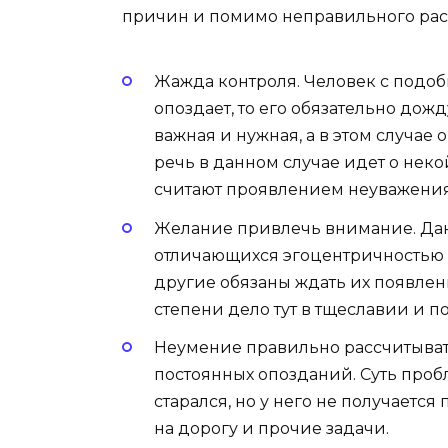
причин и помимо неправильного рас
Жажда контроля. Человек с подо
опоздает, то его обязательно дожду
важная и нужная, а в этом случае
речь в данном случае идет о нек
считают проявлением неуважения
Желание привлечь внимание. Дан
отличающихся эгоцентричностью 
другие обязаны ждать их появлени
степени дело тут в тщеславии и п
Неумение правильно рассчитыват
постоянных опозданий. Суть пробл
старался, но у него не получаетс
на дорогу и прочие задачи.