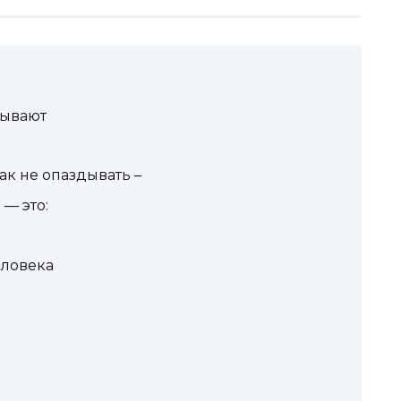
дывают
ак не опаздывать –
— это:
еловека
и