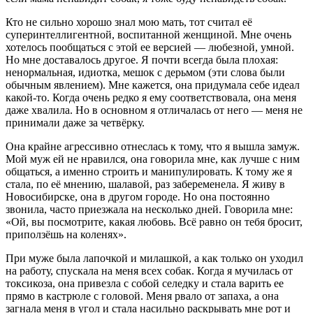
Кто не сильно хорошо знал мою мать, тот считал её
суперинтеллигентной, воспитанной женщиной.
Мне очень
хотелось пообщаться с этой ее версией — любезной, умной.
Но мне доставалось другое. Я почти всегда была плохая:
ненормальная, идиотка, мешок с дерьмом (эти слова были
обычным явлением). Мне кажется, она придумала себе идеал
какой-то. Когда очень редко я ему соответствовала, она меня
даже хвалила. Но в основном я отличалась от него — меня не
принимали даже за четвёрку.
Она крайне агрессивно отнеслась к тому, что я вышла замуж.
Мой муж ей не нравился, она говорила мне, как лучше с ним
общаться, а именно строить и манипулировать. К тому же я
стала, по её мнению, шалавой, раз забеременела. Я живу в
Новосибирске, она в другом городе. Но она постоянно
звонила, часто приезжала на несколько дней. Говорила мне:
«Ой, вы посмотрите, какая любовь. Всё равно он тебя бросит,
приползёшь на коленях».
При муже была лапочкой и милашкой
, а как только он уходил
на работу, спускала на меня всех собак. Когда я мучилась от
токсикоза, она привезла с собой селедку и стала варить ее
прямо в кастрюле с головой. Меня рвало от запаха, а она
загнала меня в угол и стала насильно раскрывать мне рот и