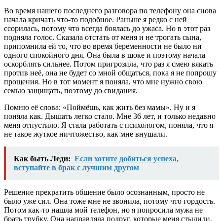
Во время нашего последнего разговора по телефону она снова
начала кричать что-то подобное. Раньше я редко с ней
ссорилась, потому что всегда боялась до ужаса. Но в этот раз
подняла голос. Сказала отстать от меня и не трогать сына,
припомнила ей то, что во время беременности не было ни
одного спокойного дня. Она была в шоке и поэтому начала
оскорблять сильнее. Потом пригрозила, что раз я смею вякать
против неё, она не будет со мной общаться, пока я не попрошу
прощения. Но в тот момент я поняла, что мне нужно свою
семью защищать, поэтому до свидания.
Помню её слова: «Поймёшь, как жить без мамы».
Ну и я
поняла как. Дышать легко стало. Мне 36 лет, и только недавно
меня отпустило. Я стала работать с психологом, поняла, что я
не такое жуткое ничтожество, как мне внушали.
Как быть Леди:
Если хотите добиться успеха,
вступайте в брак с лучшим другом
Решение прекратить общение было осознанным, просто не
было уже сил. Она тоже мне не звонила, потому что гордость.
Потом как-то нашла мой телефон, но я попросила мужа не
брать трубку. Она направляла подруг, которые меня стыдили,