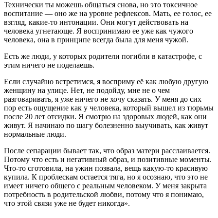
Технически ты можешь общаться снова, но это токсичное
воспитание
— оно же на уровне рефлексов. Мать, ее голос, ее
взгляд, какие-то интонации. Они могут действовать на
человека угнетающе. Я воспринимаю ее уже как чужого
человека, она в принципе всегда была для меня чужой.
Есть же люди, у которых родители погибли в катастрофе, с
этим ничего не поделаешь.
Если случайно встретимся, я восприму её как любую другую
женщину на улице
. Нет, не подойду, мне не о чем
разговаривать, я уже ничего не хочу сказать. У меня до сих
пор есть ощущение как у человека, который вышел из тюрьмы
после 20 лет отсидки. Я смотрю на здоровых людей, как они
живут. Я начинаю по шагу болезненно выучивать, как живут
нормальные люди.
После сепарации бывает так, что образ матери расслаивается
.
Потому что есть и негативный образ, и позитивные моменты.
Что-то сготовила, на ужин позвала, вещь какую-то красивую
купила. К проблескам остается тяга, но я осознаю, что это не
имеет ничего общего с реальным человеком. У меня закрыта
потребность в
родительской любви
, потому что я понимаю,
что этой связи уже не будет никогда».