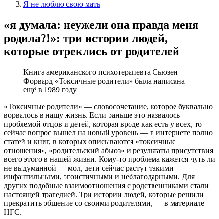
Я не люблю свою мать
«я думала: неужели она правда меня
родила?!»: три истории людей,
которые отреклись от родителей
Книга американского психотерапевта Сьюзен
Форвард «Токсичные родители» была написана
ещё в 1989 году
«Токсичные родители» — словосочетание, которое буквально
ворвалось в нашу жизнь. Если раньше это назвалось
проблемой отцов и детей, которая вроде как есть у всех, то
сейчас вопрос вышел на новый уровень — в интернете полно
статей и книг, в которых описываются «токсичные
отношения», «родительский абьюз» и результаты присутствия
всего этого в нашей жизни. Кому-то проблема кажется чуть ли
не выдуманной — мол, дети сейчас растут такими
инфантильными, эгоистичными и неблагодарными. Для
других подобные взаимоотношения с родственниками стали
настоящей трагедией. Три истории людей, которые решили
прекратить общение со своими родителями, — в материале
НГС.