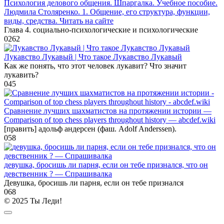
Психология делового общения. Шпаргалка. Учебное пособие.
Людмила Столяренко. 1. Общение, его структура, функции,
виды, средства. Читать на сайте
Глава 4. социально-психологические и психологические
0
262
Лукавство Лукавый | Что такое Лукавство Лукавый
Как же понять, что этот человек лукавит? Что значит
лукавить?
0
45
Сравнение лучших шахматистов на протяжении истории —
Comparison of top chess players throughout history — abcdef.wiki
[править] адольф андерсен (фаш. Adolf Anderssen).
0
58
девушка, бросишь ли парня, если он тебе признался, что он
девственник ? — Спрашивалка
Девушка, бросишь ли парня, если он тебе признался
0
68
© 2025 Ты Леди!