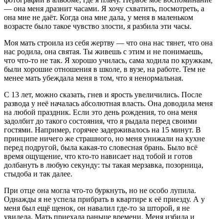
— она меня дразнит часами. Я хочу схватить, посмотреть, а
она мне не даёт. Когда она мне дала, у меня в маленьком
возрасте было такое чувство злости, я разбила эти часы.
Моя мать строила из себя жертву
— что она нас тянет, что она
нас родила, она святая. Ты живешь с этим и не понимаешь,
что что-то не так. Я хорошо училась, сама ходила по кружкам,
были хорошие отношения в школе, в вузе, на работе. Тем не
менее мать убеждала меня в том, что я ненормальная.
С 13 лет, можно сказать, гнев и ярость увеличились.
После
развода у неё началась абсолютная власть. Она доводила меня
на любой праздник. Если это день рождения, то она меня
задолбит до такого состояния, что я рыдала перед своими
гостями. Например, горячее задерживалось на 15 минут. В
принципе ничего же страшного, но меня унижали на кухне
перед подругой, была какая-то словесная брань. Было всё
время ощущение, что кто-то нависает над тобой и готов
долбануть в любую секунду: ты такая мерзавка, позорница,
стыдоба и так далее.
При отце она могла что-то буркнуть, но не особо лупила.
Однажды я не успела прибрать в квартире к её приезду. А у
меня был ещё щенок, он навалил где-то за шторой, я не
увидела. Мать приехала раньше времени. Меня избила и