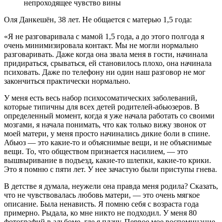
непроходящее чувство вины
Оля Данкешён, 38 лет. Не общается с матерью 1,5 года:
«Я не разговаривала с мамой 1,5 года, а до этого полгода я
очень минимизировала контакт. Мы не могли нормально
разговаривать. Даже когда она звала меня в гости, начинала
придираться, срываться, ей становилось плохо, она начинала
психовать. Даже по телефону ни один наш разговор не мог
закончиться практически нормально.
У меня есть весь набор психосоматических заболеваний
,
которые типичны для всех детей родителей-абьюзеров. В
определенный момент, когда я уже начала работать со своими
мозгами, я начала понимать, что как только вижу звонок от
моей матери, у меня просто начинались дикие боли в спине.
Абьюз — это какие-то и объяснимые вещи, и не объяснимые
вещи. То, что обществом признается насилием, — это
вышвыривание в подъезд, какие-то шлепки, какие-то крики.
Это я помню с пяти лет. У нее зачастую были приступы гнева.
В детстве я думала, неужели она правда меня родила?
Сказать,
что не чувствовалась любовь матери, — это очень мягкое
описание. Была ненависть. Я помню себя с возраста года
примерно. Рыдала, ко мне никто не подходил. У меня 80
фотографий в альбоме, где я плачу. Первое мое воспоминание