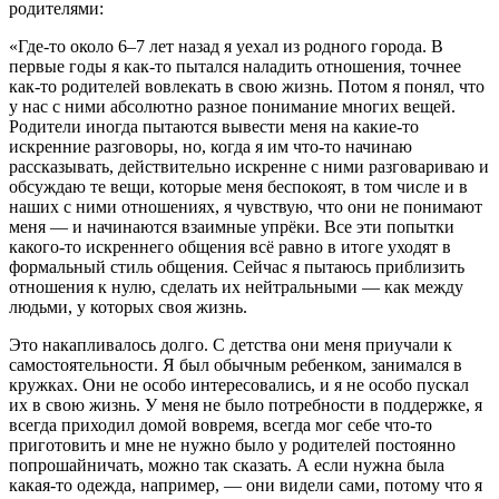
родителями:
«Где-то около 6–7 лет назад я уехал из родного города. В
первые годы я как-то пытался наладить отношения, точнее
как-то родителей вовлекать в свою жизнь. Потом я понял, что
у нас с ними абсолютно разное понимание многих вещей.
Родители иногда пытаются вывести меня на какие-то
искренние разговоры, но, когда я им что-то начинаю
рассказывать, действительно искренне с ними разговариваю и
обсуждаю те вещи, которые меня беспокоят, в том числе и в
наших с ними отношениях, я чувствую, что они не понимают
меня — и начинаются взаимные упрёки. Все эти попытки
какого-то искреннего общения всё равно в итоге уходят в
формальный стиль общения. Сейчас я пытаюсь приблизить
отношения к нулю, сделать их нейтральными — как между
людьми, у которых своя жизнь.
Это накапливалось долго.
С детства они меня приучали к
самостоятельности. Я был обычным ребенком, занимался в
кружках. Они не особо интересовались, и я не особо пускал
их в свою жизнь. У меня не было потребности в поддержке, я
всегда приходил домой вовремя, всегда мог себе что-то
приготовить и мне не нужно было у родителей постоянно
попрошайничать, можно так сказать. А если нужна была
какая-то одежда, например, — они видели сами, потому что я