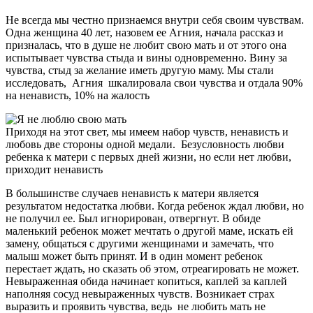
Не всегда мы честно признаемся внутри себя своим чувствам.
Одна женщина 40 лет, назовем ее Агния, начала рассказ и
призналась, что в душе не любит свою мать и от этого она
испытывает чувства стыда и вины одновременно. Вину за
чувства, стыд за желание иметь другую маму. Мы стали
исследовать, Агния шкалировала свои чувства и отдала 90%
на ненависть, 10% на жалость
Приходя на этот свет, мы имеем набор чувств, ненависть и
любовь две стороны одной медали. Безусловность любви
ребенка к матери с первых дней жизни, но если нет любви,
приходит ненависть
В большинстве случаев ненависть к матери является
результатом недостатка любви. Когда ребенок ждал любви, но
не получил ее. Был игнорирован, отвергнут. В обиде
маленький ребенок может мечтать о другой маме, искать ей
замену, общаться с другими женщинами и замечать, что
малыш может быть принят. И в один момент ребенок
перестает ждать, но сказать об этом, отреагировать не может.
Невыраженная обида начинает копиться, каплей за каплей
наполняя сосуд невыраженных чувств. Возникает страх
выразить и проявить чувства, ведь не любить мать не