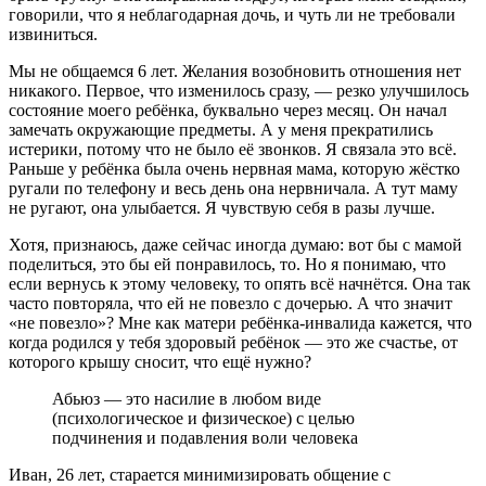
говорили, что я неблагодарная дочь, и чуть ли не требовали
извиниться.
Мы не общаемся 6 лет. Желания возобновить отношения нет
никакого.
Первое, что изменилось сразу, — резко улучшилось
состояние моего ребёнка, буквально через месяц. Он начал
замечать окружающие предметы. А у меня прекратились
истерики, потому что не было её звонков. Я связала это всё.
Раньше у ребёнка была очень нервная мама, которую жёстко
ругали по телефону и весь день она нервничала. А тут маму
не ругают, она улыбается. Я чувствую себя в разы лучше.
Хотя, признаюсь, даже сейчас иногда думаю: вот бы с мамой
поделиться
, это бы ей понравилось, то. Но я понимаю, что
если вернусь к этому человеку, то опять всё начнётся. Она так
часто повторяла, что ей не повезло с дочерью. А что значит
«не повезло»? Мне как матери ребёнка-инвалида кажется, что
когда родился у тебя здоровый ребёнок — это же счастье, от
которого крышу сносит, что ещё нужно?
Абьюз — это насилие в любом виде
(психологическое и физическое) с целью
подчинения и подавления воли человека
Иван, 26 лет, старается минимизировать общение с