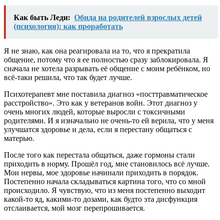
Как быть Леди:
Обида на родителей взрослых детей
(психология): как проработать
Я не знаю, как она реагировала на то, что я прекратила
общение
, потому что я ее полностью сразу заблокировала. Я
сначала не хотела разрывать её общение с моим ребёнком, но
всё-таки решила, что так будет лучше.
Психотерапевт мне поставила диагноз «посттравматическое
расстройство». Это как у ветеранов войн.
Этот диагноз у
очень многих людей, которые выросли с токсичными
родителями. И я изначально не очень-то ей верила, что у меня
улучшатся здоровье и дела, если я перестану общаться с
матерью.
После того как перестала общаться, даже гормоны стали
приходить в норму. Прошёл год, мне становилось всё лучше.
Мои нервы, мое здоровье начинали приходить в порядок.
Постепенно начала складываться картина того, что со мной
происходило. Я чувствую, что из меня постепенно выходит
какой-то яд, какими-то дозами, как будто эта дисфункция
отслаивается, мой мозг перепрошивается.