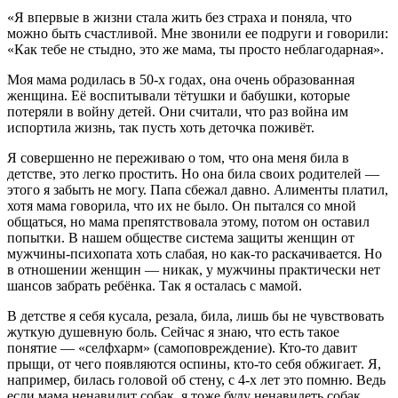
«Я впервые в жизни стала жить без страха и поняла, что
можно быть счастливой. Мне звонили ее подруги и говорили:
«Как тебе не стыдно, это же мама, ты просто неблагодарная».
Моя мама родилась в 50-х годах, она очень образованная
женщина. Её воспитывали тётушки и бабушки, которые
потеряли в войну детей. Они считали, что раз война им
испортила жизнь, так пусть хоть деточка поживёт.
Я совершенно не переживаю о том, что она меня била в
детстве, это легко простить.
Но она била своих родителей —
этого я забыть не могу. Папа сбежал давно. Алименты платил,
хотя мама говорила, что их не было. Он пытался со мной
общаться, но мама препятствовала этому, потом он оставил
попытки. В нашем обществе система защиты женщин от
мужчины-психопата хоть слабая, но как-то раскачивается. Но
в отношении женщин — никак, у мужчины практически нет
шансов забрать ребёнка. Так я осталась с мамой.
В детстве я себя кусала, резала, била, лишь бы не чувствовать
жуткую душевную боль.
Сейчас я знаю, что есть такое
понятие — «селфхарм» (самоповреждение). Кто-то давит
прыщи, от чего появляются оспины, кто-то себя обжигает. Я,
например, билась головой об стену, с 4-х лет это помню. Ведь
если мама ненавидит собак, я тоже буду ненавидеть собак.