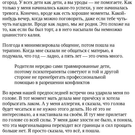
огород. У всех дети как дети, а вы уроды — не помогаете. Как
только у меня начинались какие-то успехи, у нее начиналась
тревога. Конечно, вроде как есть хорошие моменты. Какой-
нибудь вечер, когда можно поговорить, даже если тебе чуть-
чуть нагадили. Вроде как ладно, мы же родня. Это похоже на
то, как если бы был торт, а в него насыпали бы немножко
цианистого калия.
Полгода я минимизировала общение, потом пошла на
терапию. Когда мне сказали не общаться с матерью, я
подумала, что год — ладно, а пять лет — это очень много.
Родители нередко сами травмированные дети,
поэтому психотерапевты советуют и той и другой
стороне не пренебрегать профессиональной
помощью в разрешении конфликтов
Во время нашей предпоследней встречи она ударила меня по
голове.
В тот момент мать делала мне причёску и хотела
побрызгать лаком. А у меня аллергия, я сказала, что голова
будет чесаться и не нужно этого делать. Но её это не
интересовало, а я настаивала на своём. И тут мне прилетает
по голове со всей силы. У меня даже злости не было, я поняла,
что эта маргинальщина переходит все границы и сил прощать
больше нет. Я просто сказала, что всё, я пошла.