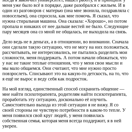
меня уже было всё в порядке, даже разобрался с жильем. И в
один из разговоров с матерью (она мне звонила, поздравляла с
новосельем), она спросила, как мне помочь. Я сказал, что
нужна стиральная машина. Она сказала: «Хорошо», но потом
пропала и никаких от нее дальше вестей не было. Следующие
пару месяцев она со мной не общалась, не выходила на связь.
Дело ведь не в деньгах, а в отношении, во внимании.
Сначала
они сделали такую ситуацию, что не могу на них положиться,
рассчитывать, не интересовались, не пытались разделить мои
сложности, меня поддержать. А потом начали обижаться, что
у нас не такие теплые отношения, что у меня свои мысли и
мы мало общаемся. Они считают, что мне нужно просто
повзрослеть. Списывают это на какую-то детскость, на то, что
я ещё не вырос и веду себя как подросток.
На мой взгляд, единственный способ сохранить общение —
мне найти психотерапевта, родителям найти психотерапевта,
проработать эту ситуацию, досконально её изучить.
Самостоятельно выхода из этой ситуации я не вижу. Я со
своей стороны не чувствую потребности в каком-то тепле. У
меня появился свой круг людей, у меня появилась
собственная семья, которая меня всегда поддержит, я в ней
уверен.