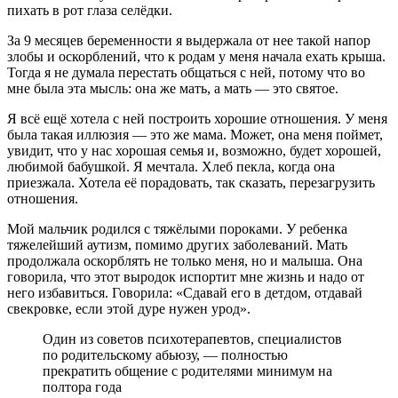
пихать в рот глаза селёдки.
За 9 месяцев беременности я выдержала от нее такой напор
злобы и оскорблений, что к родам у меня начала ехать крыша.
Тогда я не думала перестать общаться с ней, потому что во
мне была эта мысль: она же мать, а мать — это святое.
Я всё ещё хотела с ней построить хорошие отношения. У меня
была такая иллюзия — это же мама.
Может, она меня поймет,
увидит, что у нас хорошая семья и, возможно, будет хорошей,
любимой бабушкой. Я мечтала. Хлеб пекла, когда она
приезжала. Хотела её порадовать, так сказать, перезагрузить
отношения.
Мой мальчик родился с тяжёлыми пороками. У ребенка
тяжелейший аутизм, помимо других заболеваний. Мать
продолжала оскорблять не только меня, но и малыша. Она
говорила, что этот выродок испортит мне жизнь и надо от
него избавиться. Говорила: «Сдавай его в детдом, отдавай
свекровке, если этой дуре нужен урод».
Один из советов психотерапевтов, специалистов
по родительскому абьюзу, — полностью
прекратить общение с родителями минимум на
полтора года