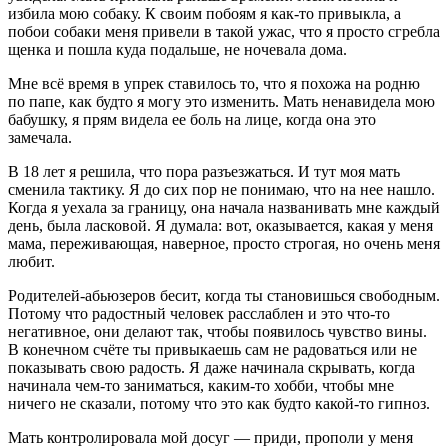
избила мою собаку. К своим побоям я как-то привыкла, а
побои собаки меня привели в такой ужас, что я просто сгребла
щенка и пошла куда подальше, не ночевала дома.
Мне всё время в упрек ставилось то, что я похожа на родню
по папе, как будто я могу это изменить. Мать ненавидела мою
бабушку, я прям видела ее боль на лице, когда она это
замечала.
В 18 лет я решила, что пора разъезжаться
. И тут моя мать
сменила тактику. Я до сих пор не понимаю, что на нее нашло.
Когда я уехала за границу, она начала названивать мне каждый
день, была ласковой. Я думала: вот, оказывается, какая у меня
мама, переживающая, наверное, просто строгая, но очень меня
любит.
Родителей-абьюзеров бесит, когда ты становишься свободным
.
Потому что радостный человек расслаблен и это что-то
негативное, они делают так, чтобы появилось чувство вины.
В конечном счёте ты привыкаешь сам не радоваться или не
показывать свою радость. Я даже начинала скрывать, когда
начинала чем-то заниматься, каким-то хобби, чтобы мне
ничего не сказали, потому что это как будто какой-то гипноз.
Мать контролировала мой досуг — приди, прополи у меня