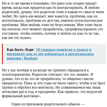
Но в то же время я понимаю, что рано или поздно придет
время, когда нам придется как-то контактировать.
Я люблю
родителей, думаю, что родители тоже в каком-то смысле меня
любят. Но здесь им мешает, мне кажется, проблема, как их
воспитывали, проблема их детства, именно психологические
проблемы. Моя любовь тоже не безусловная. Мне тоже было
бы неплохо этот момент проработать, прорефлексировать это
состояние, чтобы понять, почему я люблю их как-то не так,
как им это нужно.
Как быть Леди:
10 главных вопросов о травле в
интернете: как от нее избавиться и предотвратить
нападки | Rusbase
Но у нас вообще в культуре не принято обращаться к
психотерапевтам. Родители считают, что это лишнее. Я
думаю, что если это не проработать, то общение совсем
прекратится. Пока за эти годы не было такого, чтобы я не брал
трубки и обрубил все контакты. Но созваниваемся мы лишь
несколько раз в год, в праздники. Как правило, это недолгий
формальный разговор».
Один из признаков родительского абьюза —