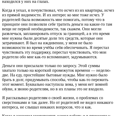
находился у них на глазах.
Когда я уехал, я почувствовал, что исчез из их квартиры,
исчез
из прямой видимости. И их интерес ко мне тоже исчез. У
родителей была возможность мне помогать, потому что в
принципе они позволяли себе тратить деньги на какие-то там
вещи не первой необходимости, так скажем. Они могли
развлечься, запланировать отпуск за границей, а в это время
мне нужны были десятые доли тех средств, которые они
затрачивают. Я был на иждивении, у меня не было
возможности во время учёбы себя обеспечивать. Я перестал
чувствовать эту поддержку, перестал чувствовать, что мои
родители обо мне как-то вспоминают, задумываются.
Деньги они присылали только по запросу. Этой суммы
хватало только на короткий промежуток времени — неделю-
две. На еду, простейшие бытовые нужды. Мне нужно было
брать в долг, придумывать способы, чтобы как-то пережить
этот момент. Буквально наступила зима, у меня нет зимней
обуви, я звоню родителям, но в их планы это не входило.
Я рассказывал родителям о своей жизни, о проблемах со
сверстниками и так далее. Но от родителей не видел никакого
интереса, не слышал никаких вопросов, что и как.
Когда я закончил университет, нашел работу, и в принципе у