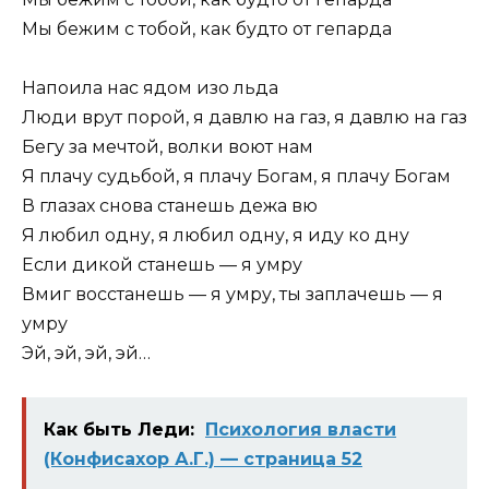
Мы бежим с тобой, как будто от гепарда
Напоила нас ядом изо льда
Люди врут порой, я давлю на газ, я давлю на газ
Бегу за мечтой, волки воют нам
Я плачу судьбой, я плачу Богам, я плачу Богам
В глазах снова станешь дежа вю
Я любил одну, я любил одну, я иду ко дну
Если дикой станешь — я умру
Вмиг восстанешь — я умру, ты заплачешь — я
умру
Эй, эй, эй, эй…
Как быть Леди:
Психология власти
(Конфисахор А.Г.) — страница 52