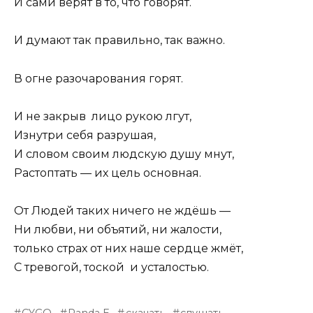
И сами верят в то, что говорят.
И думают так правильно, так важно.
В огне разочарования горят.
И не закрыв лицо рукою лгут,
Изнутри себя разрушая,
И словом своим людскую душу мнут,
Растоптать — их цель основная.
От Людей таких ничего не ждёшь —
Ни любви, ни объятий, ни жалости,
только страх от них наше сердце жмёт,
С тревогой, тоской и усталостью.
CYGO
Panda E
скачать
слушать