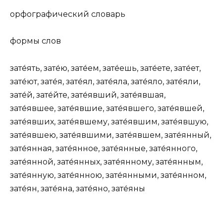
орфографический словарь
формы слов
зате́ять, зате́ю, зате́ем, зате́ешь, зате́ете, зате́ет,
зате́ют, зате́я, зате́ял, зате́яла, зате́яло, зате́яли,
зате́й, зате́йте, зате́явший, зате́явшая,
зате́явшее, зате́явшие, зате́явшего, зате́явшей,
зате́явших, зате́явшему, зате́явшим, зате́явшую,
зате́явшею, зате́явшими, зате́явшем, зате́янный,
зате́янная, зате́янное, зате́янные, зате́янного,
зате́янной, зате́янных, зате́янному, зате́янным,
зате́янную, зате́янною, зате́янными, зате́янном,
зате́ян, зате́яна, зате́яно, зате́яны