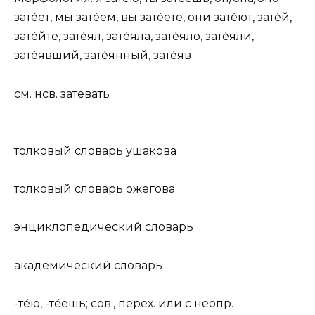
зате́ет
, мы
зате́ем
, вы
зате́ете
, они
зате́ют
,
зате́й
,
зате́йте
,
зате́ял
,
зате́яла
,
зате́яло
,
зате́яли
,
зате́явший
,
зате́янный
,
зате́яв
см. нсв.
затевать
толковый словарь ушакова
толковый словарь ожегова
энциклопедический словарь
академический словарь
-те́ю, -те́ешь; сов., перех. или с неопр.