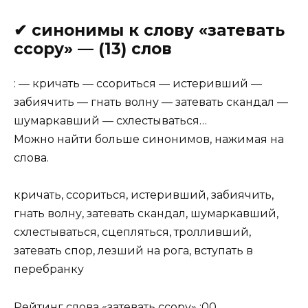
✔ синонимы к слову «затевать
ссору» — (13) слов
: — кричать — ссориться — истеривший —
забиячить — гнать волну — затевать скандал —
шумаркавший — схлестываться…
Можно найти больше синонимов, нажимая на
слова.
кричать, ссориться, истеривший, забиячить,
гнать волну, затевать скандал, шумаркавший,
схлестываться, сцепляться, тролливший,
затевать спор, лезший на рога, вступать в
перебранку
Рейтинг слова «
затевать ссору
» :
0
0