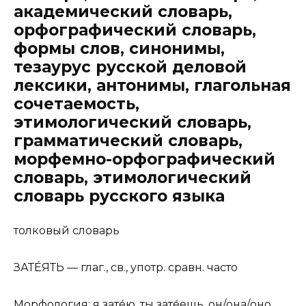
академический словарь,
орфографический словарь,
формы слов, синонимы,
тезаурус русской деловой
лексики, антонимы, глагольная
сочетаемость,
этимологический словарь,
грамматический словарь,
морфемно-орфографический
словарь, этимологический
словарь русского языка
толковый словарь
ЗАТЕ́ЯТЬ — глаг., св., употр. сравн. часто
Морфология: я
зате́ю
, ты
зате́ешь
, он/она/оно