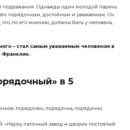
й подражания. Однажды один молодой парень
стать порядочным, достойным и уважаемым. Он
, что, по его мнению, должны быть у человека,
мого – стал самым уважаемым человеком в
н Франклин.
орядочный» в 5
очное; порядочен, порядочна, порядочно.
й.
«Науму паточный завод и
дворик
постоялый