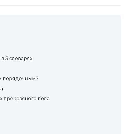
в 5 словарях
ть порядочным?
ка
х прекрасного пола