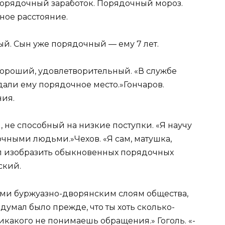
Порядочный заработок. Порядочный мороз.
ное расстояние.
ый. Сын уже порядочный — ему 7 лет.
хороший, удовлетворительный.
«В службе
дали ему порядочное место.»
Гончаров
.
ния.
 не способный на низкие поступки.
«Я научу
ядочными людьми.»
Чехов
.
«Я сам, матушка,
ел изобразить обыкновенных порядочных
ский
.
и буржуазно-дворянским слоям общества,
 думал было прежде, что ты хоть сколько-
никакого не понимаешь обращения.»
Гоголь.
«-