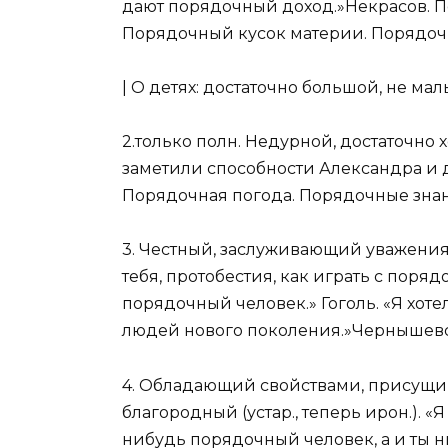
дают порядочный доход.»
Некрасов
. 
Порядочный кусок материи. Порядоч
|
О детях: достаточно большой, не мал
2.
только
полн.
Недурной, достаточно 
заметили способности Александра и 
Порядочная погода. Порядочные зна
3.
Честный, заслуживающий уважения,
тебя, протобестия, как играть с пор
порядочный человек.»
Гоголь.
«Я хот
людей нового поколения.»
Чернышев
4.
Обладающий свойствами, присущим
благородный (
устар.
, теперь
ирон.
).
«Я
нибудь порядочный человек, а и ты 