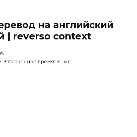
еревод на английский
| reverso context
я.
6
. Затраченное время:
30
мс