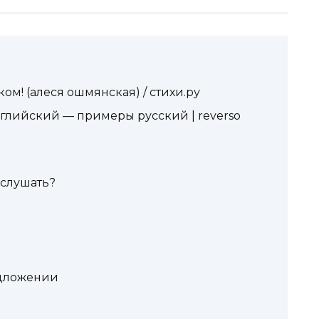
ком! (алеся ошмянская) / стихи.ру
нглийский — примеры русский | reverso
 слушать?
ь
едложении