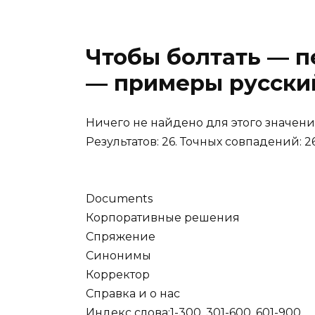
Чтобы болтать — п
— примеры русский 
Ничего не найдено для этого значени
Результатов:
26
. Точных совпадений:
2
Documents
Корпоративные решения
Спряжение
Синонимы
Корректор
Справка и о нас
Индекс слова:
1-300
,
301-600
,
601-900