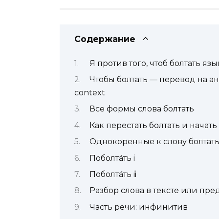
Содержание
Я против того, чтоб болтать язы
Чтобы болтать — перевод на а
context
Все формы слова болтать
Как перестать болтать и начать
Однокоренные к слову болтат
Поболта́ть i
Поболта́ть ii
Разбор слова в тексте или пр
Часть речи: инфинитив