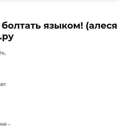
б болтать языком! (алеся
.ру
ть,
чет
ме –