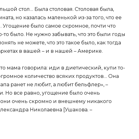
шой стол… Была столовая. Столовая была,
ата, но казалась маленькой из-за того, что ее
. Угощение было самое скромное, почти что
-то было. Не нужно забывать, что это были годы
нять не можете, что это такое было, как тогда
аркетах в вашей – и в нашей – Америке.
о мама говорила: иди в диетический, купи то-
ила огромное количество всяких продуктов… Она
апа ранет не любит, а любит бельфлер», –
ои. Но все равно, угощение было очень
и они очень скромно и внешнему никакого
Александра Николаевна [Ушакова. –