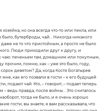
ая хозяйка, но она всегда что-то или пекла, или
то было, бутерброды, чай… Никогда никакого
 даже не то что пристойным, а просто не было
тного. Люди приходили друг к другу, и
о к чаю: печеньем там, домашним или покупным,
ду прочим, помню, как – уже это было, году,
 сорок девятом? Да, когда Костя Богатырев
 мне, как его позвали в гости – к его будущей
и, подают чай. Кто, – говорит, – подает теперь
отом – ведь правда, после войны… Это считалось
 наоборот, тогда не было, и я очень хорошо
кие гости, вы знаете, я вам рассказывала, что
вались «студенты-аспиланты», потому что она