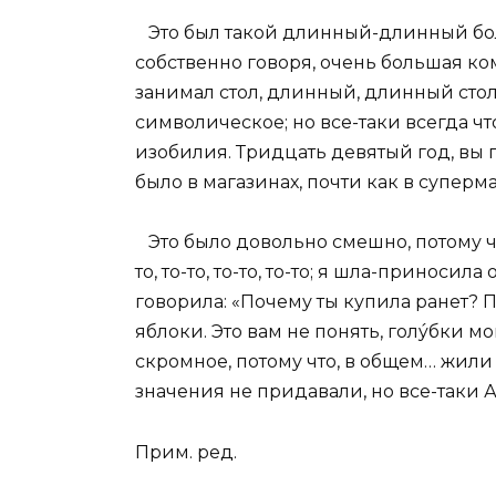
Это был такой длинный-длинный боль
собственно говоря, очень большая комн
занимал стол, длинный, длинный стол
символическое; но все-таки всегда что
изобилия. Тридцать девятый год, вы по
было в магазинах, почти как в суперм
Это было довольно смешно, потому чт
то, то-то, то-то, то-то; я шла-принос
говорила: «Почему ты купила ранет? П
яблоки. Это вам не понять, голýбки м
скромное, потому что, в общем… жил
значения не придавали, но все-таки 
Прим. ред.