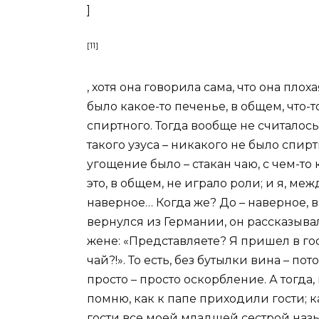
]
[11]
, хотя она говорила сама, что она плох
было какое-то печенье, в общем, что-
спиртного. Тогда вообще не считалось
такого узуса – никакого не было спир
угощение было – стакан чаю, с чем-т
это, в общем, не играло роли; и я, меж
наверное… Когда же? До – наверное, в
вернулся из Германии, он рассказывал
жене: «Представляете? Я пришел в гост
чай?!». То есть, без бутылки вина – п
просто – просто оскорбление. А тогда,
помню, как к папе приходили гости; ка
гости все моей младшей сестрой назы