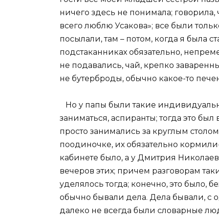
ничего здесь не понимала; говорила, 
всего люблю Усакова»; все были только
посылали, там – потом, когда я была с
подстаканниках обязательно, непрем
не подавались, чай, крепко заваренн
не бутерброды, обычно какое-то пече
Но у папы были такие индивидуальн
заниматься, аспиранты; тогда это был
просто занимались за круглым столо
поодиночке, их обязательно кормили-
кабинете было, а у Дмитрия Николаевич
вечеров этих; причем разговорам так
уделялось тогда; конечно, это было, б
обычно бывали дела. Дела бывали, с о
далеко не всегда были словарные люди