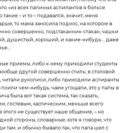
что «из всех папиных аспилантов я больсе
 такие – и то – подавался, значит, меня
тарше, то мама заносила поднос, на котором в
енно совершенно, подстаканник-стакан, чашки
ый, душистый, хороший, и какие-нибудь… даже
нье…
ые приемы, либо к нему приходили студенты
 вообще другой совершенно стиль; в столовой
м, читали рукописи, либо приходили аспиранты
поили чем-нибудь, чаем угощали, это у папы в
а была вот такая система, так сказать,
им, гостевым, хаотическим, меньше всего
ез этого не существует наше общение, – но
дной стороны, словарные; хотя я говорю, что
 там; и обычно бывало так, что папа шел с