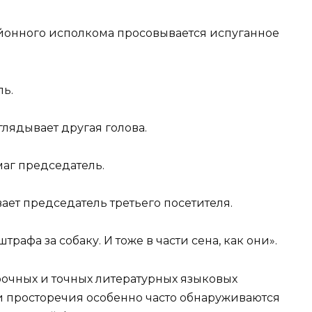
йонного исполкома просовывается испуганное
ль.
лядывает другая голова.
умаг председатель.
ает председатель третьего посетителя.
рафа за собаку. И тоже в части сена, как они».
прочных и точных литературных языковых
 и просторечия особенно часто обнаруживаются