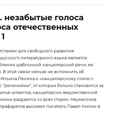
. незабытые голоса
оса отечественных
1
тствием для свободного развития
русского литературного языка является
ебления шаблонной канцелярской речи, ее
 В этой связи нельзя не вспомнить об
льича Ленина к «канцелярскому стилю с
 “речениями”, от которых больно становится за
силье штампов, канцелярско-ведомственной
изни раздаются со всех сторон. Неуместное
трафаретов высмеял писатель Павел Нилин в