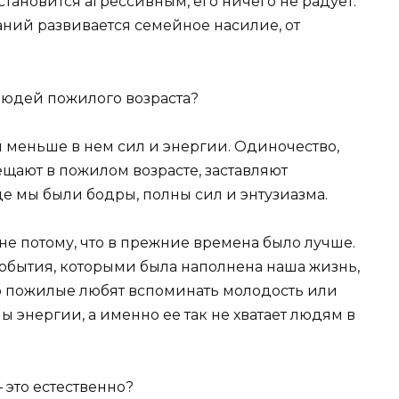
 становится агрессивным, его ничего не радует.
ний развивается семейное насилие, от
людей пожилого возраста?
м меньше в нем сил и энергии. Одиночество,
сещают в пожилом возрасте, заставляют
е мы были бодры, полны сил и энтузиазма.
 потому, что в прежние времена было лучше.
обытия, которыми была наполнена наша жизнь,
Но пожилые любят вспоминать молодость или
ны энергии, а именно ее так не хватает людям в
 это естественно?