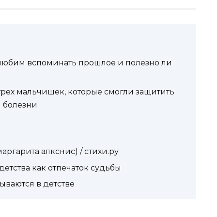
к любим вспоминать прошлое и полезно ли
 трех мальчишек, которые смогли защитить
й болезни
маргарита алкснис) / стихи.ру
детства как отпечаток судьбы
ываются в детстве