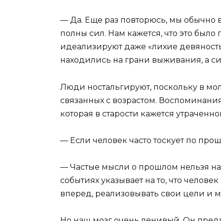
— Да. Еще раз повторюсь, мы обычно
полны сил. Нам кажется, что это был
идеализируют даже «лихие девяностые
находились на грани выживания, а си
Люди ностальгируют, поскольку в мо
связанных с возрастом. Воспоминания
которая в старости кажется утраченно
— Если человек часто тоскует по прош
— Частые мысли о прошлом нельзя на
событиях указывает на то, что человек
вперед, реализовывать свои цели и ме
Но наш мозг очень ленивый. Он пред