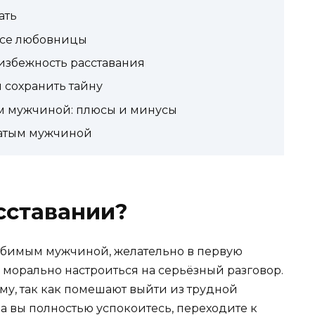
ать
усе любовницы
избежность расставания
 сохранить тайну
ым мужчиной: плюсы и минусы
натым мужчиной
асставании?
любимым мужчиной, желательно в первую
 морально настроиться на серьёзный разговор.
му, так как помешают выйти из трудной
да вы полностью успокоитесь, переходите к