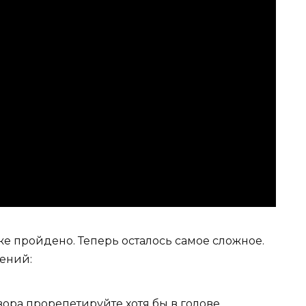
же пройдено. Теперь осталось самое сложное.
шений:
ора прорепетируйте хотя бы в голове