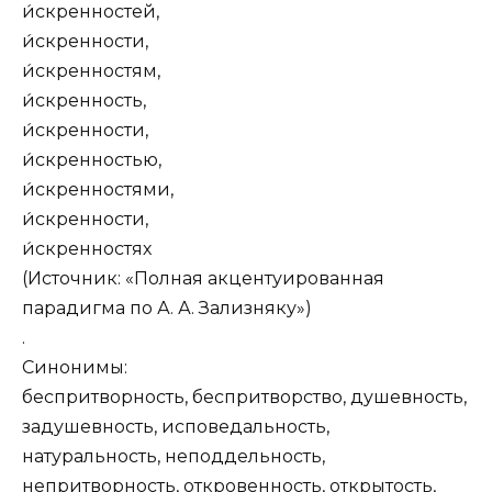
и́скренностей,
и́скренности,
и́скренностям,
и́скренность,
и́скренности,
и́скренностью,
и́скренностями,
и́скренности,
и́скренностях
(Источник: «Полная акцентуированная
парадигма по А. А. Зализняку»)
.
Синонимы:
беспритворность, беспритворство, душевность,
задушевность, исповедальность,
натуральность, неподдельность,
непритворность, откровенность, открытость,