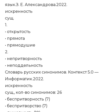
язык.З. Е. Александрова.2022.
искренность
сущ.
1.
• открытость
• прямота
• прямодушие
2.
• непритворность
• неподдельность
Словарь русских синонимов. Контекст 5.0 —
Информатик.2022.
искренность
сущ., кол-во синонимов: 26
• беспритворность (7)
• беспритворство (7)