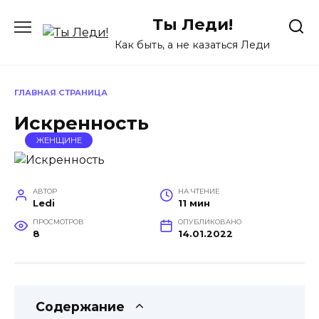
Перейти
Ты Леди!
к
содержанию
Как быть, а не казаться Леди
ГЛАВНАЯ СТРАНИЦА
Искренность
ЖЕНЩИНЕ
АВТОР
НА ЧТЕНИЕ
Ledi
11 мин
ПРОСМОТРОВ
ОПУБЛИКОВАНО
8
14.01.2022
Содержание