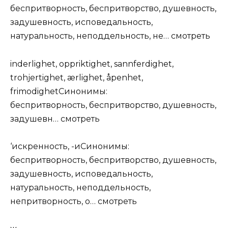
беспритворность, беспритворство, душевность,
задушевность, исповедальность,
натуральность, неподдельность, не…
смотреть
inderlighet, oppriktighet, sannferdighet,
trohjertighet, ærlighet, åpenhet,
frimodighetСинонимы:
беспритворность, беспритворство, душевность,
задушевн…
смотреть
‘искренность, -иСинонимы:
беспритворность, беспритворство, душевность,
задушевность, исповедальность,
натуральность, неподдельность,
непритворность, о…
смотреть