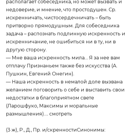
располагает собеседника, но может вызвать и
недоверие, и мнение, что простодушен. Ср.
искренничать, чистосердечничать – быть
притворно прямодушным. Для собеседника
задача – распознать подлинную искренность и
искренничание, не ошибиться ни в ту, ни в
другую сторону.
— Мне ваша искренность мила… Я за нее вам
отплачу Признаньем также без искусства (А.
Пушкин, Евгений Онегин).
— Наша искренность в немалой доле вызвана
желанием поговорить о себе и выставить свои
недостатки в благоприятном свете
(Ларошфуко, Максимы и моральные
размышления)….
смотреть
(3 ж), Р., Д., Пр. и/скренностиСинонимы: