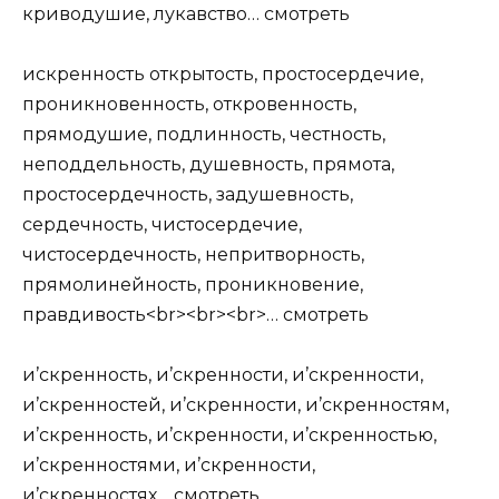
криводушие, лукавство…
смотреть
искренность открытость, простосердечие,
проникновенность, откровенность,
прямодушие, подлинность, честность,
неподдельность, душевность, прямота,
простосердечность, задушевность,
сердечность, чистосердечие,
чистосердечность, непритворность,
прямолинейность, проникновение,
правдивость<br><br><br>…
смотреть
и’скренность, и’скренности, и’скренности,
и’скренностей, и’скренности, и’скренностям,
и’скренность, и’скренности, и’скренностью,
и’скренностями, и’скренности,
и’скренностях…
смотреть