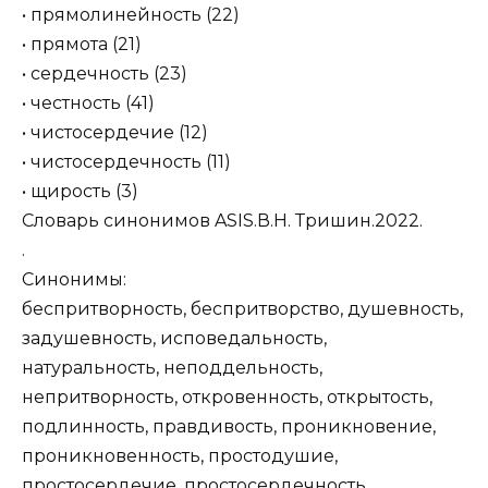
• прямолинейность (22)
• прямота (21)
• сердечность (23)
• честность (41)
• чистосердечие (12)
• чистосердечность (11)
• щирость (3)
Словарь синонимов ASIS.В.Н. Тришин.2022.
.
Синонимы:
беспритворность, беспритворство, душевность,
задушевность, исповедальность,
натуральность, неподдельность,
непритворность, откровенность, открытость,
подлинность, правдивость, проникновение,
проникновенность, простодушие,
простосердечие, простосердечность,