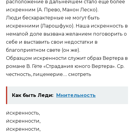
расположение в дальнейшем стало еще более
искренним (А. Прево, Манон Леско).
Люди бесхарактерные не могут быть
искренними (Ларошфуко). Наша искренность в
немалой доле вызвана желанием поговорить о
себе и выставить свои недостатки в
благоприятном свете (он же).
Образцом искренности служит образ Вертера в
романе В. Гёте «Страдания юного Вертера». Ср.
честность, лицемерие….
смотреть
Как быть Леди:
Мнительность
и́скренность,
и́скренности,
и́скренности,