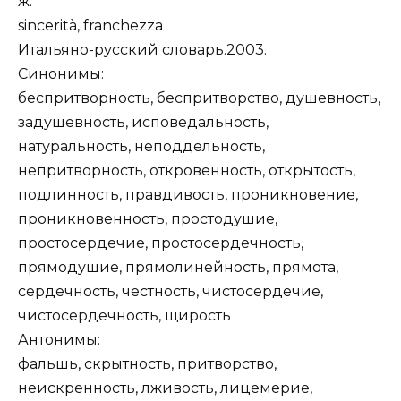
ж.
sincerità, franchezza
Итальяно-русский словарь.2003.
Синонимы:
беспритворность, беспритворство, душевность,
задушевность, исповедальность,
натуральность, неподдельность,
непритворность, откровенность, открытость,
подлинность, правдивость, проникновение,
проникновенность, простодушие,
простосердечие, простосердечность,
прямодушие, прямолинейность, прямота,
сердечность, честность, чистосердечие,
чистосердечность, щирость
Антонимы:
фальшь, скрытность, притворство,
неискренность, лживость, лицемерие,