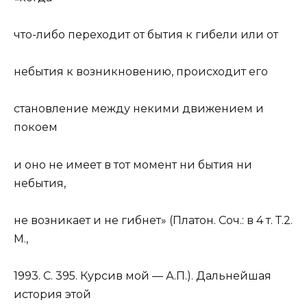
что-либо переходит от бытия к гибели или от
небытия к возникновению, происходит его
становление
между
некими движением и
покоем
и оно
не имеет в тот момент ни бытия ни
небытия
,
не возникает и не гибнет» (Платон. Соч.: в 4 т. Т.2.
М.,
1993. С. 395. Курсив мой — А.П.). Дальнейшая
история этой