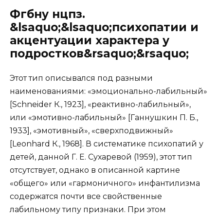
Фгбну нцпз.
&lsaquo;&lsaquo;психопатии и
акцентуации характера у
подростков&rsaquo;&rsaquo;
Этот тип описывался под разными
наименованиями: «эмоционально-лабильный»
[Schneider К., 1923], «реактивно-лабильный»,
или «эмотивно-лабильный» [Ганнушкин П. Б.,
1933], «эмотивный», «сверхподвижный»
[Leonhard К., 1968]. В систематике психопатий у
детей, данной Г. Е. Сухаревой (1959), этот тип
отсутствует, однако в описанной картине
«общего» или «гармоничного» инфантилизма
содержатся почти все свойственные
лабильному типу признаки. При этом