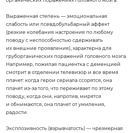
органических поражениях головного мозга.
Выраженная степень —
эмоциональная
слабость
или псевдобульбарный аффект
(резкие колебания настроения по любому
поводу с неспособностью сдерживать
их внешние проявления), характерна для
груборганических поражений головного мозга.
Например, пожилая пациентка с деменцией
смотрит в отделении телевизор и все время
плачет: когда герои сериала ссорятся, она
плачет из-за того, что переживает по этому
поводу, когда они, напротив, мирятся
и обнимаются, она плачет от умиления,
радости.
Эксплозивность (взрывчатость)
—
чрезмерная