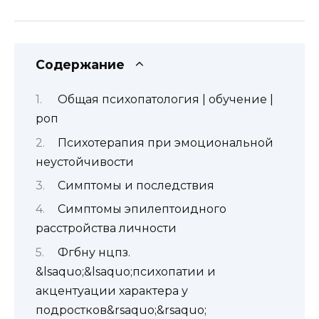
Содержание
Общая психопатология | обучение |
роп
Психотерапия при эмоциональной
неустойчивости
Симптомы и последствия
Симптомы эпилептоидного
расстройства личности
Фгбну нцпз.
&lsaquo;&lsaquo;психопатии и
акцентуации характера у
подростков&rsaquo;&rsaquo;