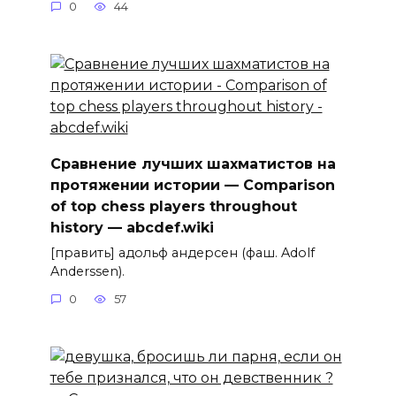
0
44
Сравнение лучших шахматистов на
протяжении истории — Comparison
of top chess players throughout
history — abcdef.wiki
[править] адольф андерсен (фаш. Adolf
Anderssen).
0
57