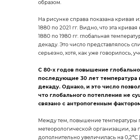
образом.
На рисунке справа показана кривая 
1880 по 2021 гг. Видно, что эта крива
1880 по 1980 гг. глобальная температ
декаду. Это число представлялось сл
серьезно, хотя, как уже говорилось, у
С 80-х годов повышение глобально
последующие 30 лет температура в
декаду. Однако, и это число позв
что глобального потепления не сущ
связано с антропогенным фактором
Между тем, повышение температуры 
метеорологической организации, за по
дополнительно увеличилась на 0,2°С [