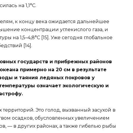
лась на 1,1°C.
елям, к концу века ожидается дальнейшее
ышение концентрации углекислого газа, и
 на 1,5–4,8°C [15]. Уже сегодня глобальное
дствий [14].
овных государств и прибрежных районов
океана примерно на 20 см в результате
воды и таяния ледяных покровов у
емпературы означает экологическую и
астрофу.
территорий. Это голод, вызванный засухой в
твом осадков, обусловленных увеличением
в, — в других районах, а также гибелью рыбы