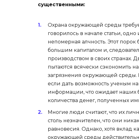
существенными:
Охрана окружающей среды требуе
говорилось в начале статьи, одн
непомерная алчность. Этот порок
большим капиталом и, следоват
производством в своих странах.
пытаются всячески сэкономить н
загрязнения окружающей среды. 
если дать возможность ученым на
информации, что ожидает наших 
количества денег, полученных ими
Многие люди считают, что их ли
столь незначителен, что они ника
равновесия. Однако, хотя вклад к
окружающей среды действительн