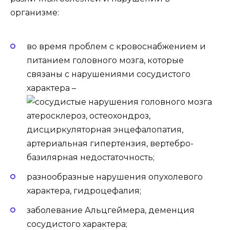
организме:
во время проблем с кровоснабжением и
питанием головного мозга, которые
связаны с
нарушениями сосудистого
характера
–
атеросклероз
, остеохондроз,
дисциркуляторная энцефалопатия
,
артериальная гипертензия,
вертебро-
базилярная недостаточность
;
разнообразные нарушения
опухолевого
характера
,
гидроцефалия
;
заболевание Альцгеймера
,
деменция
сосудистого характера
;