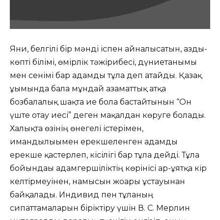
Яғни, белгілі бір мәнді іспен айналысатын, азды-
көпті білімі, өмірлік тәжірибесі, дүниетанымы
мен сенімі бар адамды тұлға деп атайды. Қазақ
ұғымында бала мұндай азаматтық атқа
бозбалалық шақта ие бола бастайтынын “Он
үште отау иесі” деген мақалдан көруге болады.
Халықта өзінің өнегелі істерімен,
имандылығымен ерекшеленген адамды
ерекше қастерлеп, кісілігі бар тұлға дейді. Тұлға
бойындағы адамгершіліктің көрінісі ар-ұятқа кір
келтірмеуінен, намысын жоғары ұстауынан
байқалады. Индивид пен тұлғаның
сипаттамаларын біріктіру үшін В. С. Мерлин