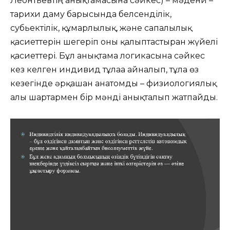
Леонтьевтің анықтамасына сәйкес) – мәдени –
тарихи даму барысында белсенділік,
субьектілік, құмарлылық, және сапалылық
қасиеттерін шегеріп оны қалыптастырған жүйелі
қасиеттері. Бұл анықтама логикасына сәйкес
кез келген индивид тұлғаға айналып, тұлға өз
кезегінде әрқашан анатомды – физиологиялық
алғы шартармен бір мәнді анықталып жатпайды.