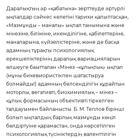
Даралықтың әр «қабатына» зерттеуде әртүрлі
ықпалдар сәйкес келетіні тарихи қалыптасқан,
«Мазмұнды – мағналы» ықпал танымына және
мінезіне, біліміне, икемділігіне, қабілеттеріне,
мағналарына, күйзелістеріне, және де басқа
адамның тұрақты психологиялық
ерекшеліктерінің даралық вариацияларын
өлшеуге бағытталған «Мінез –құлықтық» ықпал
(мұны бихевиористікпен шатастыруға
болмайды!) адамның белсенділігін құрайтын
моторлы, вегативті, биохимиялық – мінез –
құлық формасының объективті тіркелген
талдауымен байланысты. Б. М. Теплов бірінші
болып ықпалдың барлық мазмұнды көңіл
бөлдіртуіне қарамастан, онда көрсетілген
психологиялық түсініктердің валенттілігін