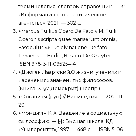
терминология: словарь-справочник. — К.:
«Информационно-аналитическое
агентство», 2021. — 302 с.
↑
Marcus Tullius Cicero.
De Fato
// M. Tulli
Ciceronis scripta quae manserunt omnia,
Fasciculus 46, De divinatione. De fato.
Timaeus. — Berlin, Boston: De Gruyter. —
ISBN 978-3-11-095254-4
.
↑
Диоген Лаэртский.
О жизни, учениях и
изречениях знаменитых философов.
(Книга IX, §7 Демокрит)
(неопр.)
.
↑
Организм
(рус.)
// Википедия. — 2021-11-
20.
↑
Момджян К. Х.
Введение в социальную
философию. —
М.
: Высшая школа, КД
«Университет», 1997. — 448 с. —
ISBN 5-06-