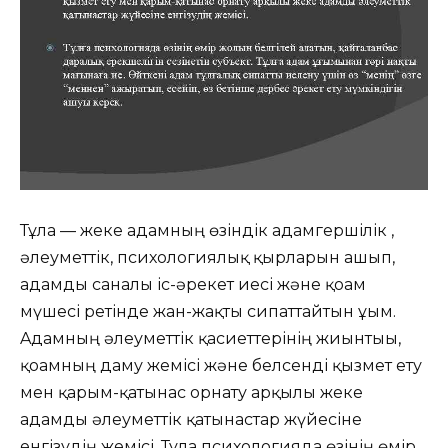
Тұлға — жеке адамның өзіндік адамгершілік ,
әлеуметтік, психологиялық қырларын ашып,
адамды саналы іс-әрекет иесі және қоғам
мүшесі ретінде жан-жақты сипаттайтын ұғым.
Aдамның әлеуметтік қасиеттерінің жиынтығы,
қоғамның даму жемісі және белсенді қызмет ету
мен қарым-қатынас орнату арқылы жеке
адамды әлеуметтік қатынастар жүйесіне
енгізудің жемісі. Тұлға психологияда өзінің өмір