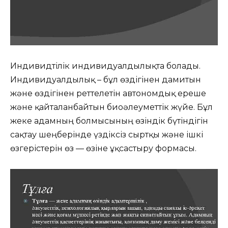
Индивидтілік индивидуалдылықта болады.
Индивидуалдылық – бұл өздігінен дамитын
және өздігінен реттелетін автономдық ереше
және қайталанбайтын биоәлеуметтік жүйе. Бұл
жеке адамның болмысының өзіндік бүтіндігін
сақтау шеңберінде үздіксіз сыртқы және ішкі
өзгерістерін өз — өзіне ұқсастыру формасы.