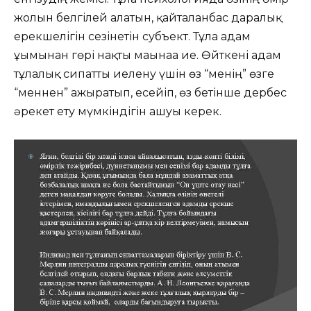
жолын белгілей алатын, қайталанбас даралық
ерекшелігін сезінетін субъект. Тұлға адам
ұғымынан гөрі нақты мағынаға ие. Өйткені адам
тұлғалық сипатты иелену үшін өз “менің” өзге
“меннен” ажыратып, есейіп, өз бетінше дербес
әрекет ету мүмкіндігін ашуы керек.