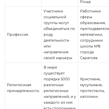
Роща.
Участники
Работники
социальной
сферы
группы могут
образования,
объединяться по
преподавател
Профессия.
роду
математики,
деятельности
сотрудники
или
школы №8
направления
города
своей карьеры.
Саратова.
В мире
существует
порядка 5000
Христиане,
Религиозная
различных
мусульмане,
принадлежность.
религиозных
протестанты,
направлений, и у
католики.
каждого из них
есть сторонники.