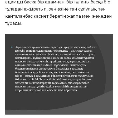
адамды басқа бір адамнан, бір тұлғаны басқа бір
тұлғадан ажыратып, оған өзіне тән сұлулық пен
қайталанбас қасиет беретін жалпа мен жекеден
тұрады.