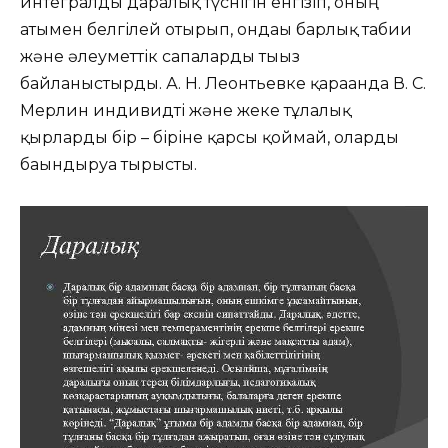
интегралды даралық түснігін енгізіп, оның
атымен белгілей отырып, ондағы барлық табиғи
және әлеуметтік сапаларды тығыз
байланыстырды. А. Н. Леонтьевке қарағанда В. С.
Мерлин индивидті және жеке тұлғалық
қырларды бір – біріне қарсы қоймай, оларды
бағындыруға тырысты.