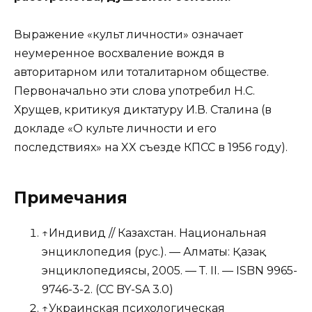
Выражение «культ личности» означает
неумеренное восхваление вождя в
авторитарном или тоталитарном обществе.
Первоначально эти слова употребил Н.С.
Хрущев, критикуя диктатуру И.В. Сталина (в
докладе «О культе личности и его
последствиях» на XX съезде КПСС в 1956 году).
Примечания
↑
Индивид
//
Казахстан. Национальная
энциклопедия
(рус.)
. — Алматы:
Қазақ
энциклопедиясы
, 2005. — Т. II. —
ISBN 9965-
9746-3-2
.
(CC BY-SA 3.0)
↑
Украинская психологическая