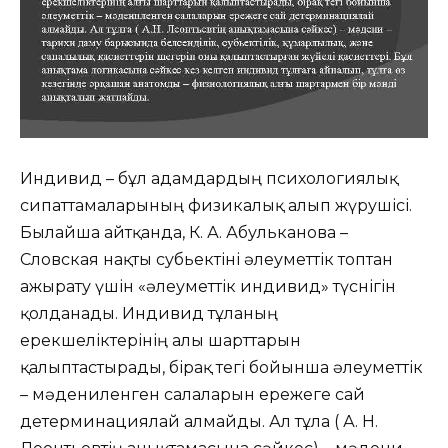
Индивид – бұл адамдардың психологиялық
сипаттамаларының физикалық алып жүрушісі.
Былайша айтқанда, К. А. Абульканова –
Словская нақты субьектіні әлеуметтік топтан
ажырату үшін «әлеуметтік индивид» түснігін
қолданады. Индивид тұлғаның
ерекшеліктерінің алғы шарттарын
қалыптастырады, бірақ тегі бойынша әлеуметтік
– мәдениленген салаларын ережеге сай
детерминациялай алмайды. Ал тұлға ( А. Н.