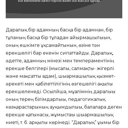
Даралық бір адамның басқа бір адамнан, бір
тұлғаның басқа бір тұлғадан айырмашылығын,
оның ешкімге ұқсамайтынын, өзіне тән
ерекшелігі бар екенін сипаттайды. Даралық,
әдетте, адамның мінезі мен темпераментінің
ерекше белгілері (мысалы, салмақты- жігерлі
және мақсатты адам), шығармашылық қызмет-
әрекеті мен қабілеттілігінің өзгешелігі ақылы
ерекшеленеді. Осылйша, мұғалімнің даралығы
оның терең білімдарлығы, педагогикалық
көзқарастарының ауқымдылығы, балаларға деген
ерекше қатынасы, жұмыстағы шығармашылық
ниеті, т. б. арқылы көрінеді. “Даралық” ұғымы бір