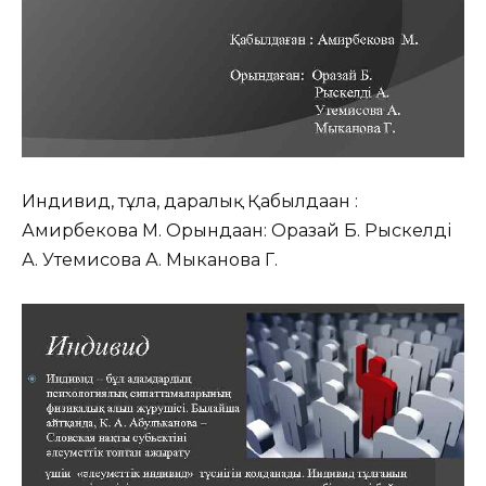
Индивид, тұлға, даралық Қабылдаған :
Амирбекова М. Орындаған: Оразай Б. Рыскелді
А. Утемисова А. Мыканова Г.