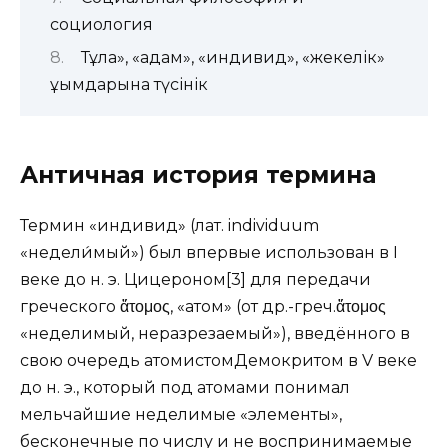
социология
Тұлға», «адам», «индивид», «жекелік»
ұғымдарына түсінік
Античная история термина
Термин «индивид» (лат. individuum
«недели́мый») был впервые использован в I
веке до н. э. Цицероном[3] для передачи
греческого ἄτομος, «атом» (от др.-греч.ἄτομος
«неделимый, неразрезаемый»), введённого в
свою очередь атомистомДемокритом в V веке
до н. э., который под атомами понимал
мельчайшие неделимые «элементы»,
бесконечные по числу и не воспринимаемые