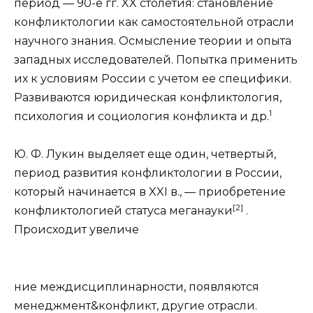
период — 90-е гг. XX столетия: становление
конфликтологии как самостоятельной отрасли
научного знания. Осмысление теории и опыта
западных исследователей. Попытка применить
их к условиям России с учетом ее специфики.
Развиваются юридическая конфликтология,
1
психология и социология конфликта и др.
Ю. Ф. Лукин выделяет еще один, четвертый,
период развития конфликтологии в России,
который начинается в XXI в., — приобретение
[2]
конфликтологией статуса меганауки
.
Происходит увеличе
ние междисциплинарности, появляются
менеджмент&конфликт, другие отрасли.