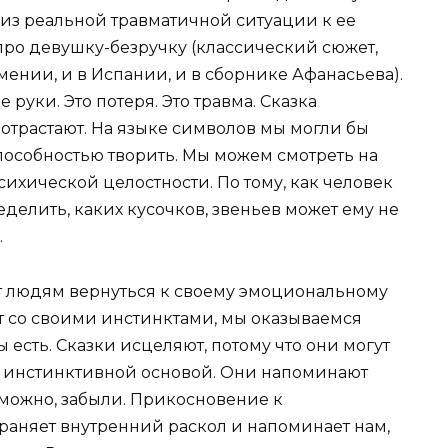
 из реальной травматичной ситуации к ее
 про девушку-безручку (классический сюжет,
рмении, и в Испании, и в сборнике Афанасьева).
 руки. Это потеря. Это травма. Сказка
а отрастают. На языке символов мы могли бы
способностью творить. Мы можем смотреть на
сихической целостности. По тому, как человек
еделить, каких кусочков, звеньев может ему не
.
ют людям вернуться к своему эмоциональному
т со своими инстинктами, мы оказываемся
 есть. Сказки исцеляют, потому что они могут
ой инстинктивной основой. Они напоминают
возможно, забыли. Прикосновение к
раняет внутренний раскол и напоминает нам,