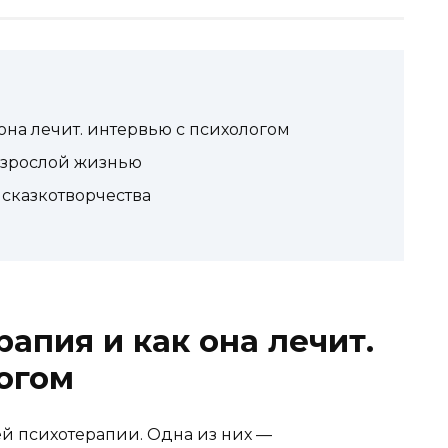
 она лечит. интервью с психологом
 взрослой жизнью
я сказкотворчества
рапия и как она лечит.
огом
й психотерапии. Одна из них —