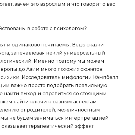
тает, зачем это взрослым и что говорит о вас
йствованы в работе с психологом?
ыли одинаково почитаемы. Ведь сказки
 уста, запечатлевая некий универсальный
хологический. Именно поэтому мы можем
 Европы до Азии много похожих сюжетов.
психики. Исследователь мифологии Кэмпбелл
уации важно просто подобрать правильную
те найти выход и справиться со стоящими
можем найти ключи к разным аспектам
делению от родителей, межличностным
и мы не будем заниматься интерпретацией
е оказывает терапевтический эффект.