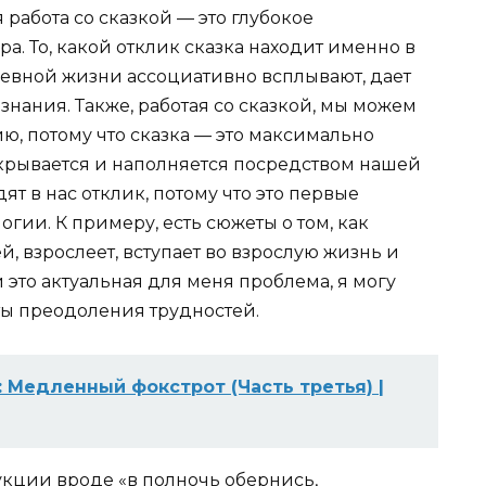
 работа со сказкой — это глубокое
а. То, какой отклик сказка находит именно в
невной жизни ассоциативно всплывают, дает
нания. Также, работая со сказкой, мы можем
ю, потому что сказка — это максимально
крывается и наполняется посредством нашей
ят в нас отклик, потому что это первые
гии. К примеру, есть сюжеты о том, как
й, взрослеет, вступает во взрослую жизнь и
 это актуальная для меня проблема, я могу
ты преодоления трудностей.
 Медленный фокстрот (Часть третья) |
рукции вроде «в полночь обернись,